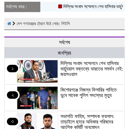
সর্বশেষ খবর :
দিল্লির সংবাদ সম্মেলনে শেখ হাসিনার ভার্চ্যুয়া
দেশ গণতন্ত্রের ট্রেনে উঠে গেছে: সিইসি
সর্বশেষ
জনপ্রিয়
দিল্লির সংবাদ সম্মেলনে শেখ হাসিনার
১
ভার্চ্যুয়াল বক্তব্যে ভারতের সমর্থন নেই:
জয়সওয়াল
কিশোরগঞ্জে নিজস্ব ফিসারির পানিতে
২
ডুবে সাবেক পুলিশ সদস্যের মৃত্যু
সভাপতি ফাহিম, সম্পাদক ফয়সাল:
৩
তাড়াইলে ছাত্র অধিকার পরিষদের
আংশিক কমিটি অনুমোদন