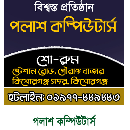
ট্রাইব্যুনালকে প্রসিকিউটর
তাড়াইলে রাউতি মানবসেবা ফাউন্ডেশনের
৯
আয়োজনে কাফন-দাফন বিষয়ক বিশেষ
প্রশিক্ষণ কর্মশালা
৪ বিভাগে অতি ভারি বৃষ্টির সতর্কবার্তা
১০