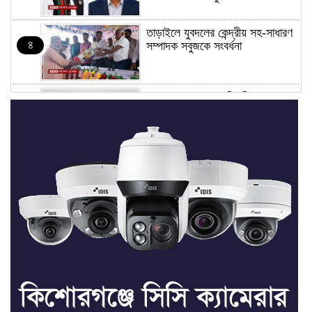
তাড়াইলে যুবদলের কেন্দ্রীয় সহ-সাধারণ
৪
সম্পাদক সবুজকে সংবর্ধনা
৪ মন্ত্রণালয়ে নতুন সচিব নিয়োগ, ২
৫
জনের পদোন্নতি
শেখ হাসিনার সঙ্গে পালানোর ফ্লাইট
৬
কীভাবে মিস করেছিলেন সালমান এফ
রহমান
ভাত রান্নার সময় নরম হয়ে গেলে কী
৭
করবেন
মৃত্যুদণ্ড বাদ না দেওয়ায়
৮
প্রত্যক্ষদর্শীদের তথ্য দেয়নি জাতিসংঘ: