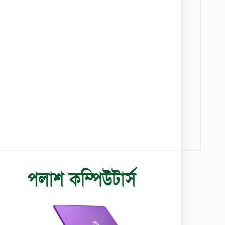
জাতিসংঘ: ট্রাইব্যুনালকে
প্রসিকিউটর
তাড়াইলে রাউতি
৭
মানবসেবা ফাউন্ডেশনের
আয়োজনে কাফন-দাফন
বিষয়ক বিশেষ প্রশিক্ষণ
র্মশালা
৪ বিভাগে অতি ভারি বৃষ্টির
৮
সতর্কবার্তা
রাষ্ট্রপতি নির্বাচনের ভোটার
৯
তালিকা পেল ইসি