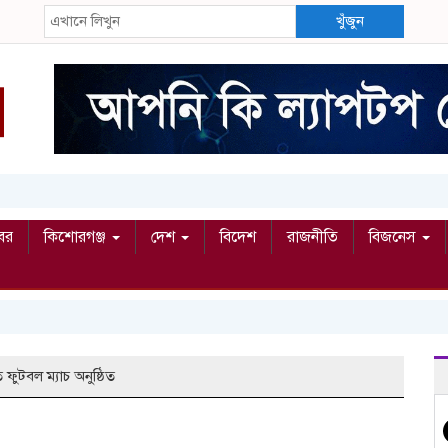
খুঁজুন
বর
কিশোরগঞ্জ
দেশ
বিদেশ
রাজনীতি
বিজনেস
ফুটবল ম্যাচ অনুষ্ঠিত