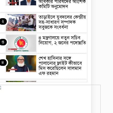
অধিকার পরিষদের আংশিক
কমিটি অনুমোদন
তাড়াইলে যুবদলের কেন্দ্রীয়
২
সহ-সাধারণ সম্পাদক
সবুজকে সংবর্ধনা
৪ মন্ত্রণালয়ে নতুন সচিব
৩
নিয়োগ, ২ জনের পদোন্নতি
শেখ হাসিনার সঙ্গে
৪
পালানোর ফ্লাইট কীভাবে
মিস করেছিলেন সালমান
এফ রহমান
ভাত রান্নার সময় নরম হয়ে
৫
গেলে কী করবেন
মৃত্যুদণ্ড বাদ না দেওয়ায়
৬
প্রত্যক্ষদর্শীদের তথ্য দেয়নি