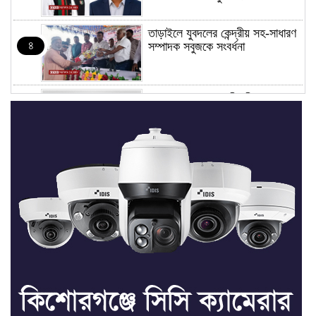
তাড়াইলে যুবদলের কেন্দ্রীয় সহ-সাধারণ
৪
সম্পাদক সবুজকে সংবর্ধনা
৪ মন্ত্রণালয়ে নতুন সচিব নিয়োগ, ২
৫
জনের পদোন্নতি
শেখ হাসিনার সঙ্গে পালানোর ফ্লাইট
৬
কীভাবে মিস করেছিলেন সালমান এফ
রহমান
ভাত রান্নার সময় নরম হয়ে গেলে কী
৭
করবেন
মৃত্যুদণ্ড বাদ না দেওয়ায়
৮
প্রত্যক্ষদর্শীদের তথ্য দেয়নি জাতিসংঘ: