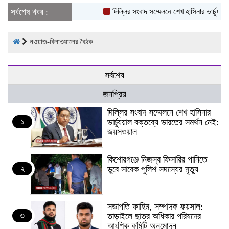
সর্বশেষ খবর :
দিল্লির সংবাদ সম্মেলনে শেখ হাসিনার ভার্চ্যুয়া
নওয়াজ-বিলাওয়ালের বৈঠক
সর্বশেষ
জনপ্রিয়
দিল্লির সংবাদ সম্মেলনে শেখ হাসিনার
১
ভার্চ্যুয়াল বক্তব্যে ভারতের সমর্থন নেই:
জয়সওয়াল
কিশোরগঞ্জে নিজস্ব ফিসারির পানিতে
২
ডুবে সাবেক পুলিশ সদস্যের মৃত্যু
সভাপতি ফাহিম, সম্পাদক ফয়সাল:
৩
তাড়াইলে ছাত্র অধিকার পরিষদের
আংশিক কমিটি অনুমোদন