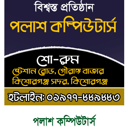
ট্রাইব্যুনালকে প্রসিকিউটর
তাড়াইলে রাউতি মানবসেবা ফাউন্ডেশনের
৯
আয়োজনে কাফন-দাফন বিষয়ক বিশেষ
প্রশিক্ষণ কর্মশালা
৪ বিভাগে অতি ভারি বৃষ্টির সতর্কবার্তা
১০