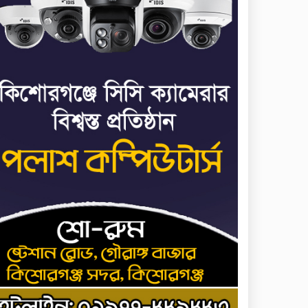
৬
পালানোর ফ্লাইট কীভাবে
মিস করেছিলেন সালমান
এফ রহমান
ভাত রান্নার সময় নরম হয়ে
৭
গেলে কী করবেন
মৃত্যুদণ্ড বাদ না দেওয়ায়
৮
প্রত্যক্ষদর্শীদের তথ্য দেয়নি
জাতিসংঘ: ট্রাইব্যুনালকে
প্রসিকিউটর
তাড়াইলে রাউতি
৯
মানবসেবা ফাউন্ডেশনের
আয়োজনে কাফন-দাফন
বিষয়ক বিশেষ প্রশিক্ষণ
র্মশালা
৪ বিভাগে অতি ভারি বৃষ্টির
১০
সতর্কবার্তা