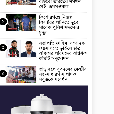
বক্তব্যে ভারতের সমর্থন
নেই: জয়সওয়াল
কিশোরগঞ্জে নিজস্ব
২
ফিসারির পানিতে ডুবে
সাবেক পুলিশ সদস্যের
মৃত্যু
সভাপতি ফাহিম, সম্পাদক
৩
ফয়সাল: তাড়াইলে ছাত্র
অধিকার পরিষদের আংশিক
কমিটি অনুমোদন
তাড়াইলে যুবদলের কেন্দ্রীয়
৪
সহ-সাধারণ সম্পাদক
সবুজকে সংবর্ধনা
৪ মন্ত্রণালয়ে নতুন সচিব
৫
নিয়োগ, ২ জনের পদোন্নতি
শেখ হাসিনার সঙ্গে