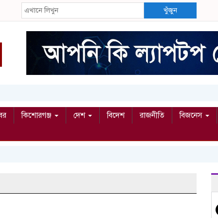
খুঁজুন
বর
কিশোরগঞ্জ
দেশ
বিদেশ
রাজনীতি
বিজনেস