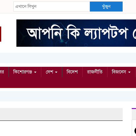
খুঁজুন
বর
কিশোরগঞ্জ
দেশ
বিদেশ
রাজনীতি
বিজনেস