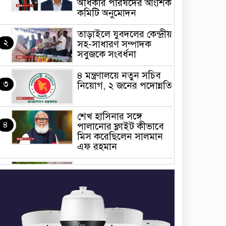
অধিকার পরিষদের আংশিক
কমিটি অনুমোদন
তাড়াইলে যুবদলের কেন্দ্রীয়
২
সহ-সাধারণ সম্পাদক
সবুজকে সংবর্ধনা
৪ মন্ত্রণালয়ে নতুন সচিব
৩
নিয়োগ, ২ জনের পদোন্নতি
শেখ হাসিনার সঙ্গে
৪
পালানোর ফ্লাইট কীভাবে
মিস করেছিলেন সালমান
এফ রহমান
ভাত রান্নার সময় নরম হয়ে
৫
গেলে কী করবেন
মৃত্যুদণ্ড বাদ না দেওয়ায়
৬
প্রত্যক্ষদর্শীদের তথ্য দেয়নি