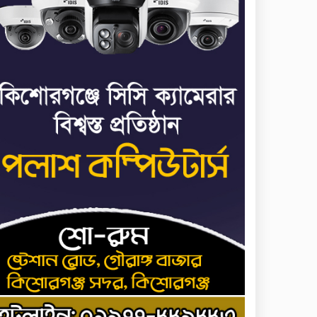
জাতিসংঘ: ট্রাইব্যুনালকে
প্রসিকিউটর
তাড়াইলে রাউতি
৭
মানবসেবা ফাউন্ডেশনের
আয়োজনে কাফন-দাফন
বিষয়ক বিশেষ প্রশিক্ষণ
র্মশালা
৪ বিভাগে অতি ভারি বৃষ্টির
৮
সতর্কবার্তা
রাষ্ট্রপতি নির্বাচনের ভোটার
৯
তালিকা পেল ইসি
কিশোরগঞ্জে যথাযোগ্য
১০
মর্যাদায় পালিত হলো
‘জুলাই গণঅভ্যুত্থান দিবস’