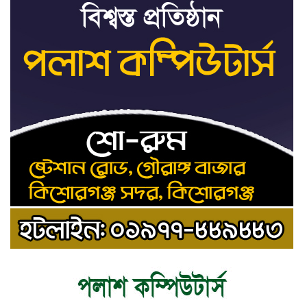
৮
সতর্কবার্তা
রাষ্ট্রপতি নির্বাচনের ভোটার
৯
তালিকা পেল ইসি
কিশোরগঞ্জে যথাযোগ্য মর্যাদায়
১০
পালিত হলো ‘জুলাই গণঅভ্যুত্থান
দিবস’