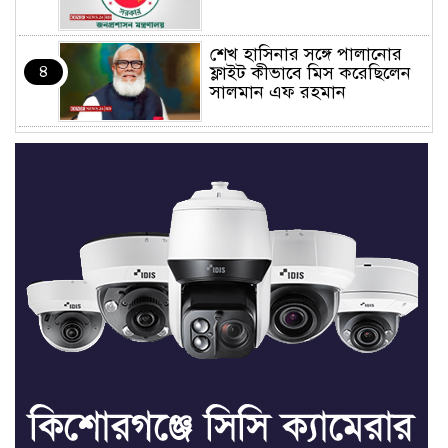
শেখ হাসিনার সঙ্গে পালানোর
৪
ফ্লাইট কীভাবে মিস করেছিলেন
সালমান এফ রহমান
ভাত রান্নার সময় নরম হয়ে গেলে
৫
কী করবেন
মৃত্যুদণ্ড বাদ না দেওয়ায়
৬
প্রত্যক্ষদর্শীদের তথ্য দেয়নি
জাতিসংঘ: ট্রাইব্যুনালকে
প্রসিকিউটর
তাড়াইলে রাউতি মানবসেবা
৭
ফাউন্ডেশনের আয়োজনে কাফন-
দাফন বিষয়ক বিশেষ প্রশিক্ষণ
কর্মশালা
৪ বিভাগে অতি ভারি বৃষ্টির