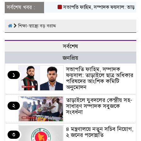
সর্বশেষ খবর :
সভাপতি ফাহিম, সম্পাদক ফয়সাল: তাড়াইলে 
শিক্ষা-স্বাস্থ্যে বড় বরাদ্দ
সর্বশেষ
জনপ্রিয়
সভাপতি ফাহিম, সম্পাদক
১
ফয়সাল: তাড়াইলে ছাত্র অধিকার
পরিষদের আংশিক কমিটি
অনুমোদন
তাড়াইলে যুবদলের কেন্দ্রীয় সহ-
২
সাধারণ সম্পাদক সবুজকে
সংবর্ধনা
৪ মন্ত্রণালয়ে নতুন সচিব নিয়োগ,
৩
২ জনের পদোন্নতি