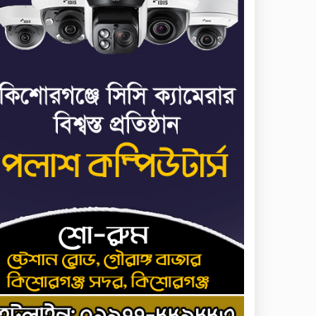
প্রসিকিউটর
তাড়াইলে রাউতি মানবসেবা
৭
ফাউন্ডেশনের আয়োজনে কাফন-
দাফন বিষয়ক বিশেষ প্রশিক্ষণ
কর্মশালা
৪ বিভাগে অতি ভারি বৃষ্টির
৮
সতর্কবার্তা
রাষ্ট্রপতি নির্বাচনের ভোটার
৯
তালিকা পেল ইসি
কিশোরগঞ্জে যথাযোগ্য মর্যাদায়
১০
পালিত হলো ‘জুলাই
গণঅভ্যুত্থান দিবস’