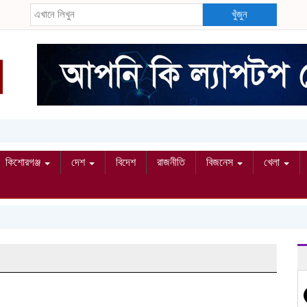
খুঁজুন
কিশোরগঞ্জ
দেশ
বিদেশ
রাজনীতি
বিজনেস
খেলা