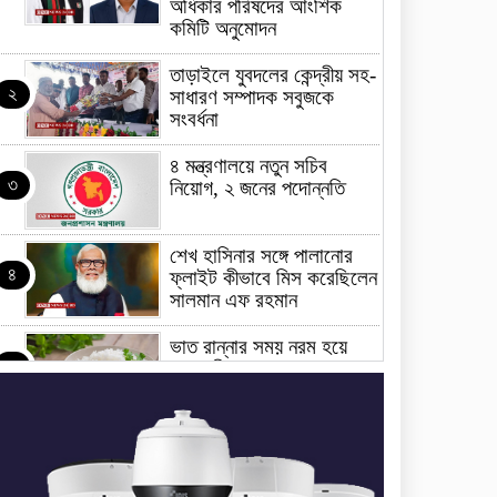
অধিকার পরিষদের আংশিক
কমিটি অনুমোদন
তাড়াইলে যুবদলের কেন্দ্রীয় সহ-
২
সাধারণ সম্পাদক সবুজকে
সংবর্ধনা
৪ মন্ত্রণালয়ে নতুন সচিব
৩
নিয়োগ, ২ জনের পদোন্নতি
শেখ হাসিনার সঙ্গে পালানোর
৪
ফ্লাইট কীভাবে মিস করেছিলেন
সালমান এফ রহমান
ভাত রান্নার সময় নরম হয়ে
৫
গেলে কী করবেন
মৃত্যুদণ্ড বাদ না দেওয়ায়
৬
প্রত্যক্ষদর্শীদের তথ্য দেয়নি
জাতিসংঘ: ট্রাইব্যুনালকে