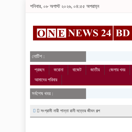
শনিবার, ০৮ অগাস্ট ২০২৬, ০৪:৫৫ অপরাহ্ন
নোটিশ :
প্রচ্ছদ
করোনা
বাজেট
জাতীয়
জেলার খবর
আমাদের পরিবার
সর্বশেষ খবর :
সংগ্রামী নারী শান্তা রানী দত্তের জীবন গল্প