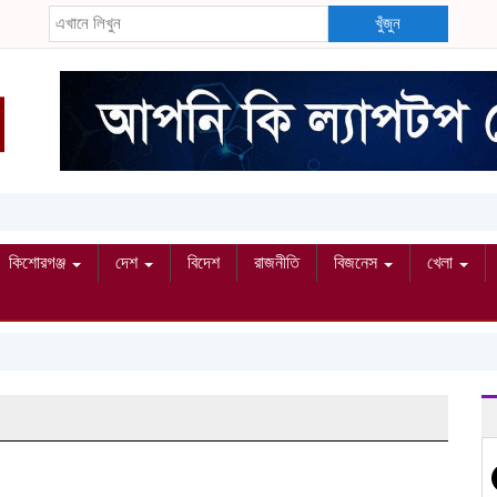
খুঁজুন
কিশোরগঞ্জ
দেশ
বিদেশ
রাজনীতি
বিজনেস
খেলা