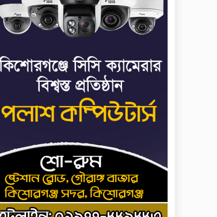
ভাত রান্নার সময় নরম হয়ে
৭
গেলে কী করবেন
মৃত্যুদণ্ড বাদ না দেওয়ায়
৮
প্রত্যক্ষদর্শীদের তথ্য দেয়নি
জাতিসংঘ: ট্রাইব্যুনালকে
প্রসিকিউটর
তাড়াইলে রাউতি মানবসেবা
৯
ফাউন্ডেশনের আয়োজনে কাফন-
দাফন বিষয়ক বিশেষ প্রশিক্ষণ
কর্মশালা
৪ বিভাগে অতি ভারি বৃষ্টির
১০
সতর্কবার্তা