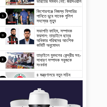
ভারতের সমর্থন নেই: জয়সওয়াল
কিশোরগঞ্জে নিজস্ব ফিসারির
২
পানিতে ডুবে সাবেক পুলিশ
সদস্যের মৃত্যু
সভাপতি ফাহিম, সম্পাদক
৩
ফয়সাল: তাড়াইলে ছাত্র
অধিকার পরিষদের আংশিক
কমিটি অনুমোদন
তাড়াইলে যুবদলের কেন্দ্রীয় সহ-
৪
সাধারণ সম্পাদক সবুজকে
সংবর্ধনা
৪ মন্ত্রণালয়ে নতুন সচিব
৫
নিয়োগ, ২ জনের পদোন্নতি
শেখ হাসিনার সঙ্গে পালানোর
৬
ফ্লাইট কীভাবে মিস করেছিলেন
সালমান এফ রহমান