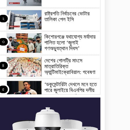
রাষ্ট্রপতি নির্বাচনের ভোটার
২
তালিকা পেল ইসি
কিশোরগঞ্জে যথাযোগ্য মর্যাদায়
৩
পালিত হলো ‘জুলাই
গণঅভ্যুত্থান দিবস’
দেশের পোলট্রি মাংসে
৪
মাত্রাতিরিক্ত
অ্যান্টিমাইক্রোবিয়াল: গবেষণা
‘ডকুমেন্টারিটা দেখলে মনে হতে
৫
পারে জুলাইয়ে বিএনপির দলীয়
অভ্যুত্থান হয়েছে’
জুলাইয়ের অনুষ্ঠানে তথ্যচিত্র
৬
নিয়ে হট্টগোল