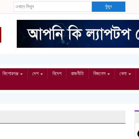
খুঁজুন
কিশোরগঞ্জ
দেশ
বিদেশ
রাজনীতি
বিজনেস
খেলা