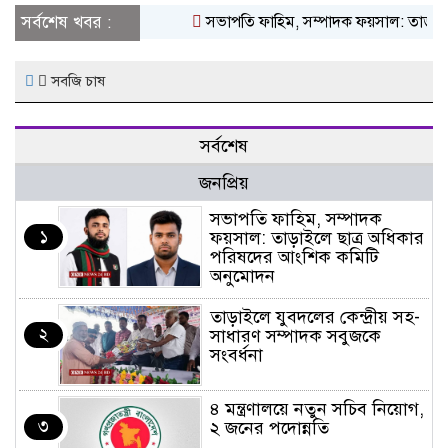
সর্বশেষ খবর :
সভাপতি ফাহিম, সম্পাদক ফয়সাল: তাড়াইলে
সবজি চাষ
সর্বশেষ
জনপ্রিয়
সভাপতি ফাহিম, সম্পাদক
১
ফয়সাল: তাড়াইলে ছাত্র অধিকার
পরিষদের আংশিক কমিটি
অনুমোদন
তাড়াইলে যুবদলের কেন্দ্রীয় সহ-
২
সাধারণ সম্পাদক সবুজকে
সংবর্ধনা
৪ মন্ত্রণালয়ে নতুন সচিব নিয়োগ,
৩
২ জনের পদোন্নতি