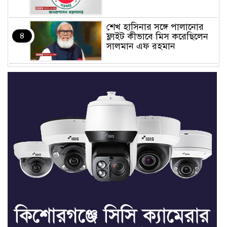
শেখ হাসিনার সঙ্গে পালানোর
৪
ফ্লাইট কীভাবে মিস করেছিলেন
সালমান এফ রহমান
ভাত রান্নার সময় নরম হয়ে গেলে
৫
কী করবেন
মৃত্যুদণ্ড বাদ না দেওয়ায়
৬
প্রত্যক্ষদর্শীদের তথ্য দেয়নি
জাতিসংঘ: ট্রাইব্যুনালকে
প্রসিকিউটর
তাড়াইলে রাউতি মানবসেবা
৭
ফাউন্ডেশনের আয়োজনে কাফন-
দাফন বিষয়ক বিশেষ প্রশিক্ষণ
কর্মশালা
৪ বিভাগে অতি ভারি বৃষ্টির