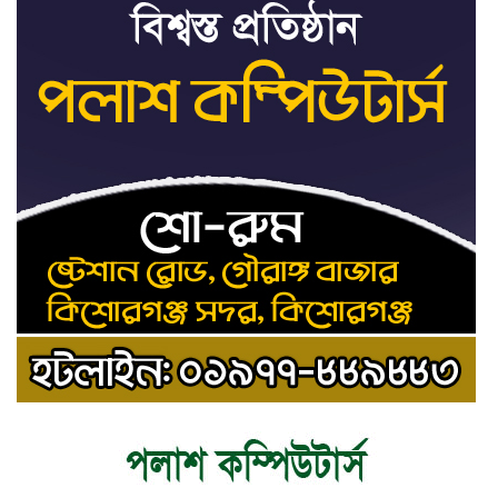
৮
সতর্কবার্তা
রাষ্ট্রপতি নির্বাচনের ভোটার
৯
তালিকা পেল ইসি
কিশোরগঞ্জে যথাযোগ্য মর্যাদায়
১০
পালিত হলো ‘জুলাই গণঅভ্যুত্থান
দিবস’