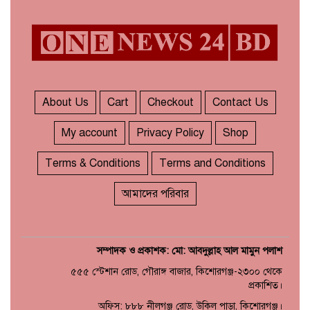
‘ডকুমেন্টারিটা দেখলে মনে হতে
৫
পারে জুলাইয়ে বিএনপির দলীয়
অভ্যুত্থান হয়েছে’
জুলাইয়ের অনুষ্ঠানে তথ্যচিত্র
৬
নিয়ে হট্টগোল
About Us
Cart
Checkout
Contact Us
My account
Privacy Policy
Shop
মাত্র ছয় দিনেই ১ বিলিয়ন ডলার
৭
আয় স্পাইডার-ম্যান: ব্র্যান্ড নিউ
Terms & Conditions
Terms and Conditions
ডে
আমাদের পরিবার
সম্পাদক ও প্রকাশক: মো: আবদুল্লাহ আল মামুন পলাশ
৫৫৫ স্টেশান রোড, গৌরাঙ্গ বাজার, কিশোরগঞ্জ-২৩০০ থেকে
প্রকাশিত।
অফিস: ৮৮৮ নীলগঞ্জ রোড, উকিল পাড়া, কিশোরগঞ্জ।