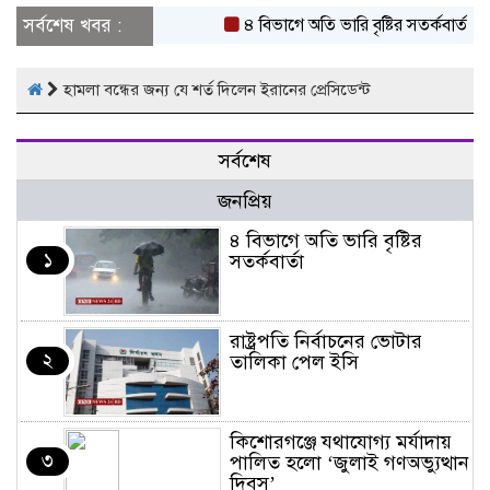
সর্বশেষ খবর :
৪ বিভাগে অতি ভারি বৃষ্টির সতর্কবার্তা
হামলা বন্ধের জন্য যে শর্ত দিলেন ইরানের প্রেসিডেন্ট
সর্বশেষ
জনপ্রিয়
৪ বিভাগে অতি ভারি বৃষ্টির
১
সতর্কবার্তা
রাষ্ট্রপতি নির্বাচনের ভোটার
২
তালিকা পেল ইসি
কিশোরগঞ্জে যথাযোগ্য মর্যাদায়
৩
পালিত হলো ‘জুলাই গণঅভ্যুত্থান
দিবস’