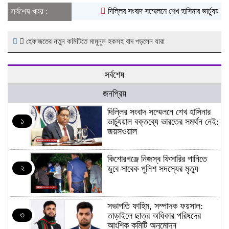
সর্বশেষ খবর :
দিল্লির সংবাদ সম্মেলনে শেখ হাসিনার ভার্চ্যুয়াল 
হেফাজতের নতুন কমিটিতে মামুনুল হকসহ বাদ পড়লেন যারা
সর্বশেষ
জনপ্রিয়
দিল্লির সংবাদ সম্মেলনে শেখ হাসিনার
১
ভার্চ্যুয়াল বক্তব্যে ভারতের সমর্থন নেই:
জয়সওয়াল
কিশোরগঞ্জে নিজস্ব ফিসারির পানিতে
২
ডুবে সাবেক পুলিশ সদস্যের মৃত্যু
সভাপতি ফাহিম, সম্পাদক ফয়সাল:
৩
তাড়াইলে ছাত্র অধিকার পরিষদের
আংশিক কমিটি অনুমোদন