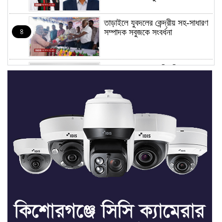
তাড়াইলে যুবদলের কেন্দ্রীয় সহ-সাধারণ
৪
সম্পাদক সবুজকে সংবর্ধনা
৪ মন্ত্রণালয়ে নতুন সচিব নিয়োগ, ২
৫
জনের পদোন্নতি
শেখ হাসিনার সঙ্গে পালানোর ফ্লাইট
৬
কীভাবে মিস করেছিলেন সালমান এফ
রহমান
ভাত রান্নার সময় নরম হয়ে গেলে কী
৭
করবেন
মৃত্যুদণ্ড বাদ না দেওয়ায়
৮
প্রত্যক্ষদর্শীদের তথ্য দেয়নি জাতিসংঘ: