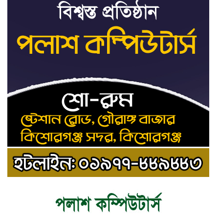
ট্রাইব্যুনালকে প্রসিকিউটর
তাড়াইলে রাউতি মানবসেবা ফাউন্ডেশনের
৯
আয়োজনে কাফন-দাফন বিষয়ক বিশেষ
প্রশিক্ষণ কর্মশালা
৪ বিভাগে অতি ভারি বৃষ্টির সতর্কবার্তা
১০