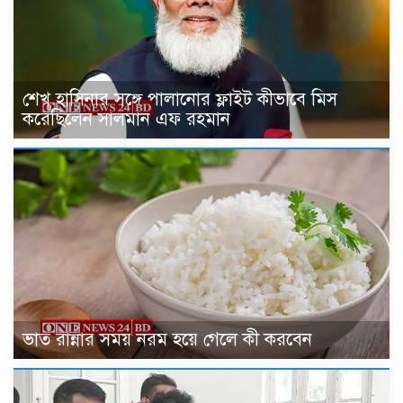
শেখ হাসিনার সঙ্গে পালানোর ফ্লাইট কীভাবে মিস
করেছিলেন সালমান এফ রহমান
ভাত রান্নার সময় নরম হয়ে গেলে কী করবেন