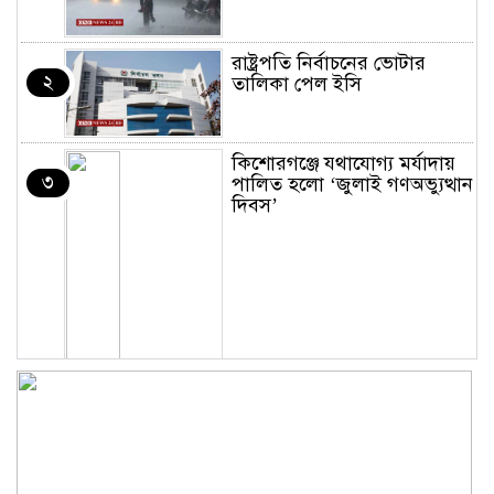
রাষ্ট্রপতি নির্বাচনের ভোটার
২
তালিকা পেল ইসি
কিশোরগঞ্জে যথাযোগ্য মর্যাদায়
৩
পালিত হলো ‘জুলাই গণঅভ্যুত্থান
দিবস’