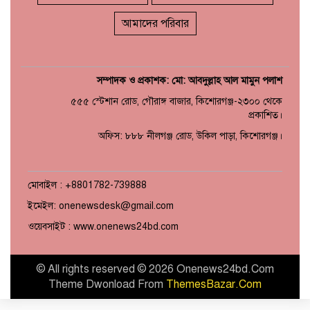
আমাদের পরিবার
সম্পাদক ও প্রকাশক: মো: আবদুল্লাহ আল মামুন পলাশ
৫৫৫ স্টেশান রোড, গৌরাঙ্গ বাজার, কিশোরগঞ্জ-২৩০০ থেকে
প্রকাশিত।
অফিস: ৮৮৮ নীলগঞ্জ রোড, উকিল পাড়া, কিশোরগঞ্জ।
মোবাইল : +8801782-739888
ইমেইল: onenewsdesk@gmail.com
ওয়েবসাইট : www.onenews24bd.com
© All rights reserved © 2026 Onenews24bd.Com
Theme Dwonload From
ThemesBazar.Com