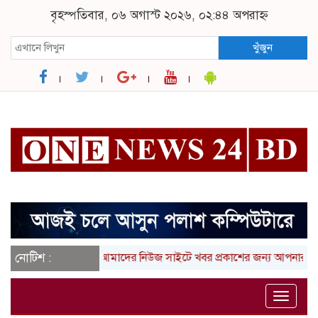
বৃহস্পতিবার, ০৬ অগাস্ট ২০২৬, ০২:৪৪ অপরাহ্ন
খুঁজুন
নোটিশ :
আমাদের নিউজ সাইটে খবর প্রকাশের জন্য আপনার লিখা (তথ
Toggle
naviga