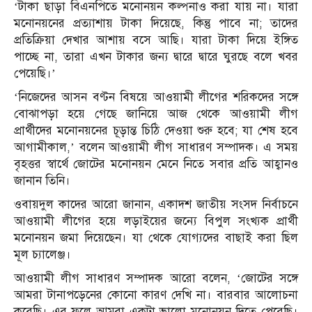
‘টাকা ছাড়া বিএনপিতে মনোনয়ন কল্পনাও করা যায় না। যারা
মনোনয়নের প্রত্যাশায় টাকা দিয়েছে, কিন্তু পাবে না; তাদের
প্রতিক্রিয়া দেখার আশায় বসে আছি। যারা টাকা দিয়ে ইঙ্গিত
পাচ্ছে না, তারা এখন টাকার জন্য দ্বারে দ্বারে ঘুরছে বলে খবর
পেয়েছি।’
‘নিজেদের আসন বণ্টন বিষয়ে আওয়ামী লীগের শরিকদের সঙ্গে
বোঝাপড়া হয়ে গেছে জানিয়ে আজ থেকে আওয়ামী লীগ
প্রার্থীদের মনোনয়নের চূড়ান্ত চিঠি দেওয়া শুরু হবে; যা শেষ হবে
আগামীকাল,’ বলেন আওয়ামী লীগ সাধারণ সম্পাদক। এ সময়
বৃহত্তর স্বার্থে জোটের মনোনয়ন মেনে নিতে সবার প্রতি আহ্বানও
জানান তিনি।
ওবায়দুল কাদের আরো জানান, একাদশ জাতীয় সংসদ নির্বাচনে
আওয়ামী লীগের হয়ে লড়াইয়ের জন্যে বিপুল সংখ্যক প্রার্থী
মনোনয়ন জমা দিয়েছেন। যা থেকে যোগ্যদের বাছাই করা ছিল
মূল চ্যালেঞ্জ।
আওয়ামী লীগ সাধারণ সম্পাদক আরো বলেন, ‘জোটের সঙ্গে
আমরা টানাপড়েনের কোনো কারণ দেখি না। বারবার আলোচনা
করেছি। এর ফলে আমরা একটা ভালো মনোনয়ন দিতে পেরেছি।