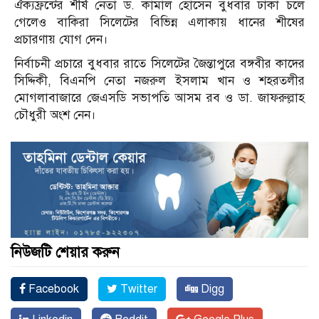
ঐক্যফ্রন্টের শীর্ষ নেতা ড. কামাল হোসেন বুধবার ঢাকা চলে
গেলেও বাকিরা সিলেটের বিভিন্ন এলাকায় ধানের শীষের
প্রচারণায় যোগ দেন।
নির্বাচনী প্রচারে বুধবার রাতে সিলেটের জৈন্তাপুরে বঙ্গবীর কাদের
সিদ্দিকী, বিএনপি নেতা নজরুল ইসলাম খান ও শহরতলীর
মোগলাবাজারে জেএসডি সভাপতি আসম রব ও ডা. জাফরুল্লাহ
চৌধুরী অংশ নেন।
নিউজটি শেয়ার করুন
Facebook
Twitter
Digg