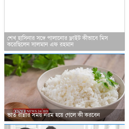
শেখ হাসিনার সঙ্গে পালানোর ফ্লাইট কীভাবে মিস
করেছিলেন সালমান এফ রহমান
ভাত রান্নার সময় নরম হয়ে গেলে কী করবেন