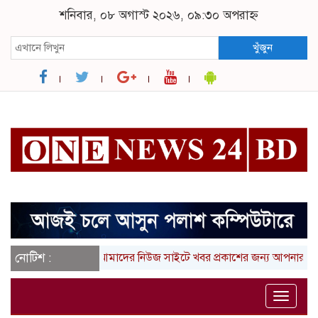
শনিবার, ০৮ অগাস্ট ২০২৬, ০৯:৩০ অপরাহ্ন
খুঁজুন
নোটিশ :
আমাদের নিউজ সাইটে খবর প্রকাশের জন্য আপনার লিখা (তথ
Toggle
naviga