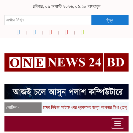
রবিবার, ০৯ অগাস্ট ২০২৬, ০৬:১০ অপরাহ্ন
খুঁজুন
নোটিশ :
আমাদের নিউজ সাইটে খবর প্রকাশের জন্য আপনার লিখা (তথ্য, ছবি 
Toggle
naviga