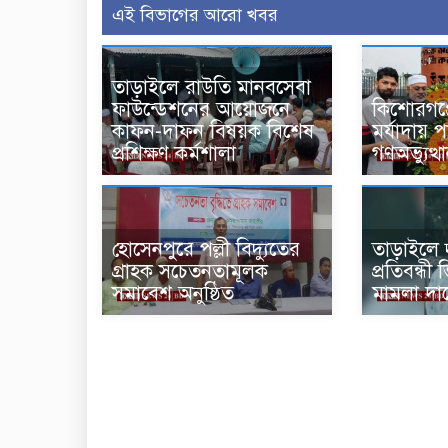
এই বিভাগের আরো খবর
তাড়াইলে রাউতি মানবসেবা
ফাউন্ডেশনের আয়োজনে
কিশোরগঞ্
কাফন-দাফন বিষয়ক বিশেষ
মর্যাদায় 
প্রশিক্ষণ কর্মশালা
গণঅভ্যুত্
হোসেনপুরে পল্লী বিদ্যুতের
তাড়াইলে দু
গ্রাহক সচেতনতামূলক
প্রতিবন্ধী 
সমাবেশ অনুষ্ঠিত
মামলা দা