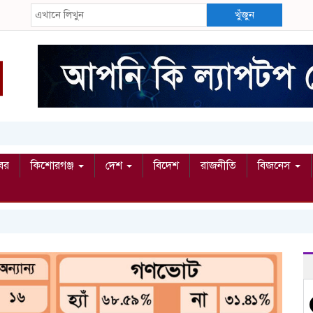
খুঁজুন
বর
কিশোরগঞ্জ
দেশ
বিদেশ
রাজনীতি
বিজনেস