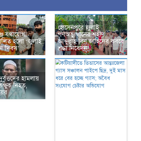
হোসেনপুরে জুলাই
জে যথাযোগ্য
গণঅভ্যুত্থানের শহীদ
পালিত হলো ‘জুলাই
আব্দুল্লাহ বিন জাহিদের কবরে
থান দিবস’
শ্রদ্ধা নিবেদন
র্বৃত্তদের হামলায়
ভিক্ষুক নিহত,
য়ের