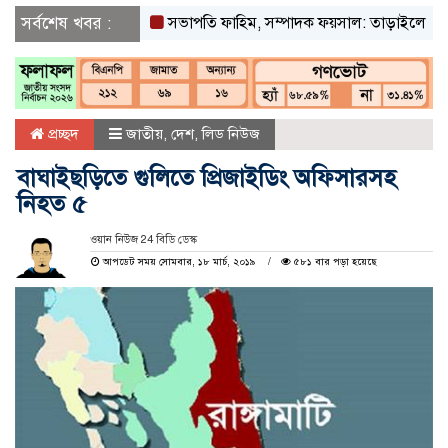
সর্বশেষ খবর :
সভাপতি ফাহিম, সম্পাদক ফয়সাল: তাড়াইলে ছাত্র অধিক
প্রচ্ছদ
জাতীয়
,
দেশ
,
লিড নিউজ
বাঘাইছড়িতে গুলিতে প্রিজাইডিং অফিসারসহ
নিহত ৫
ওয়ান নিউজ 24 বিডি ডেস্ক
আপডেট সময় সোমবার, ১৮ মার্চ, ২০১৯
৫৮১ বার পড়া হয়েছে