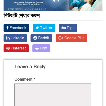
নিউজটি শেয়ার করুন
Facebook
Twitter
Digg
Linkedin
Reddit
Google Plus
Pinterest
Print
Leave a Reply
Comment
*