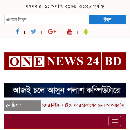
মঙ্গলবার, ১১ অগাস্ট ২০২৬, ০১:২৮ পূর্বাহ্ন
খুঁজুন
নোটিশ :
আমাদের নিউজ সাইটে খবর প্রকাশের জন্য আপনার লিখা (তথ্য,
Toggle
naviga