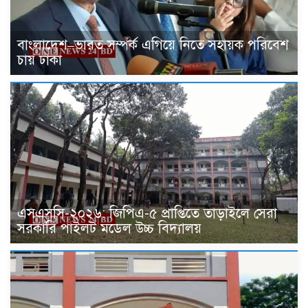
বাংলাদেশ–ভারত সম্পর্ক এগিয়ে নিতে সহায়ক পরিবেশ
চায় ঢাকা
এসএসসি-২০২৬: জিপিএ-৫ প্রাপ্তিতে তাড়াইলে সেরা
সরকারি পাইলট মডেল উচ্চ বিদ্যালয়