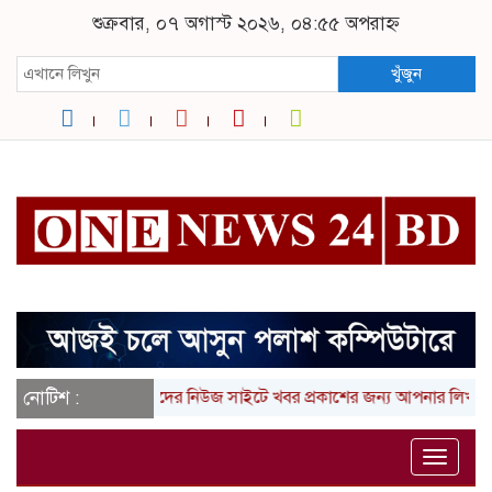
শুক্রবার, ০৭ অগাস্ট ২০২৬, ০৪:৫৫ অপরাহ্ন
খুঁজুন
নোটিশ :
আমাদের নিউজ সাইটে খবর প্রকাশের জন্য আপনার লিখা (তথ্
Toggle
naviga