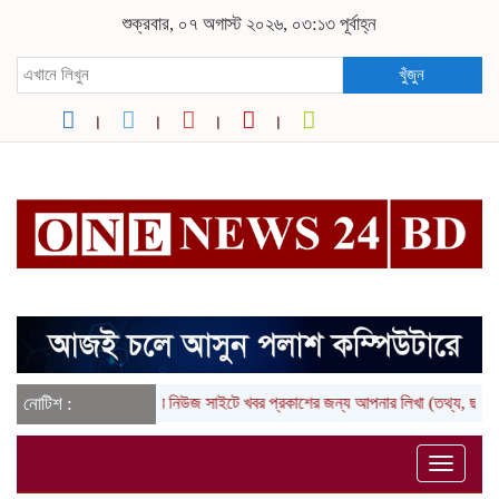
শুক্রবার, ০৭ অগাস্ট ২০২৬, ০৩:১৩ পূর্বাহ্ন
খুঁজুন
নোটিশ :
আমাদের নিউজ সাইটে খবর প্রকাশের জন্য আপনার লিখা (তথ্য, ছবি ও 
Toggle
naviga