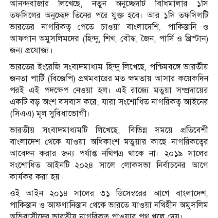
আনন্দবাজার লিখেছে, নতুন অনুচ্ছেদটি বিধিমালার ১সি
তফসিলের অনুচ্ছেদ তিনের পরে যুক্ত হবে। আর ১সি তফসিলটি
ভারতের নাগরিকত্ব পেতে চাওয়া বাংলাদেশি, পাকিস্তানি ও
আফগান অমুসলিমদের (হিন্দু, শিখ, বৌদ্ধ, জৈন, পার্সি ও খ্রিস্টান)
জন্য প্রযোজ্য।
ভারতের ইংরেজি সংবাদমাধ্যম হিন্দু লিখেছে, পশ্চিমবঙ্গে ভারতীয়
জনতা পার্টি (বিজেপি) প্রথমবারের মত ক্ষমতায় আসার কয়েকদিন
পরই এই পদক্ষেপ নেওয়া হল। এই রাজ্যে মতুয়া সম্প্রদায়ের
একটি বড় অংশ বসবাস করে, যারা সংশোধিত নাগরিকত্ব আইনের
(সিএএ) মূল সুবিধাভোগী।
ভারতীয় সংবাদমাধ্যমটি লিখেছে, বিভিন্ন সময়ে প্রতিবেশী
বাংলাদেশ থেকে যাওয়া অধিকাংশ মতুয়ার কাছে নাগরিকত্বের
আবেদন করার জন্য পর্যাপ্ত নথিপত্র থাকে না। ২০১৯ সালের
সংশোধিত আইনটি ২০২৪ সালে লোকসভা নির্বাচনের আগে
কার্যকর করা হয়।
ওই আইন ২০১৪ সালের ৩১ ডিসেম্বরের আগে বাংলাদেশ,
পাকিস্তান ও আফগানিস্তান থেকে ভারতে যাওয়া নথিহীন অমুসলিম
অভিবাসীদের ভারতীয় নাগরিকত্ব পাওয়ার পথ খুলে দেয়।