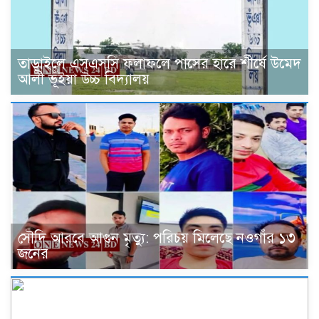
তাড়াইলে এসএসসি ফলাফলে পাসের হারে শীর্ষে উমেদ
আলী ভূঁইয়া উচ্চ বিদ্যালয়
সৌদি আরবে আগুন মৃত্যু: পরিচয় মিলেছে নওগাঁর ১৩
জনের