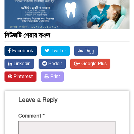
নিউজটি শেয়ার করুন
Facebook
Twitter
Digg
Linkedin
Reddit
Google Plus
Pinterest
Print
Leave a Reply
Comment
*