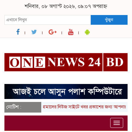
শনিবার, ০৮ অগাস্ট ২০২৬, ০৯:০৭ অপরাহ্ন
খুঁজুন
নোটিশ :
আমাদের নিউজ সাইটে খবর প্রকাশের জন্য আপনার লিখা (তথ
Toggle
naviga