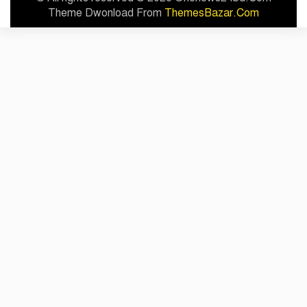
Theme Dwonload From
ThemesBazar.Com