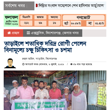
সর্বশেষ খবর :
দিল্লির সংবাদ সম্মেলনে শেখ হাসিনার ভার্চ্যুয়াল বক্তব্যে ভ
প্রচ্ছদ
এক্সক্লুসিভ
,
কিশোরগঞ্জ
,
জেলার খবর
তাড়াইলে শতাধিক দরিদ্র রোগী পেলেন
বিনামূল্যে চক্ষু চিকিৎসা ও চশমা
রুহুল আমিন, তাড়াইল, কিশোরগঞ্জ
আপডেট সময় সোমবার, ৬ জুলাই, ২০২৬
৫৯ বার পড়া হয়েছে