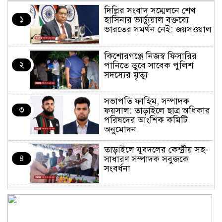
দিল্লির সংবাদ সম্মেলনে শেখ
১
হাসিনার ভার্চ্যুয়াল বক্তব্যে
ভারতের সমর্থন নেই: জয়সওয়াল
কিশোরগঞ্জে নিজস্ব ফিসারির
২
পানিতে ডুবে সাবেক পুলিশ
সদস্যের মৃত্যু
সভাপতি ফাহিম, সম্পাদক
৩
ফয়সাল: তাড়াইলে ছাত্র অধিকার
পরিষদের আংশিক কমিটি
অনুমোদন
তাড়াইলে যুবদলের কেন্দ্রীয় সহ-
৪
সাধারণ সম্পাদক সবুজকে
সংবর্ধনা
৪ মন্ত্রণালয়ে নতুন সচিব নিয়োগ,
৫
২ জনের পদোন্নতি