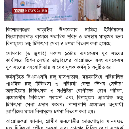
কিশোরগঞ্জের তাড়াইল উপজেলার দামিহা ইউনিয়নের
সিংগোয়ারপাড় বাজারে শতাধিক দরিদ্র ও অসহায় মানুষের জন্য
বিনামূল্যে চক্ষু চিকিৎসা সেবা ও চশমা বিতরণ করা হয়েছে।
সোমবার (৬ জুলাই) সকাল ১০টায় এসকেএম যুব সংঘের
কার্যালয়ে ভিশন সেন্টার তাড়াইলের আয়োজনে এবং এসকেএম
যুব সংঘের সহযোগিতায় এ সেবামূলক কর্মসূচি অনুষ্ঠিত হয়।
কর্মসূচিতে বিএনএসবি চক্ষু হাসপাতাল, ময়মনসিংহ পরিচালিত
প্রাথমিক চক্ষু চিকিৎসা ও পরিচর্যা কেন্দ্র ‘ভিশন সেন্টার’
তাড়াইলের চিকিৎসক ও সংশ্লিষ্টরা রোগীদের চোখ পরীক্ষা,
প্রয়োজনীয় চিকিৎসা পরামর্শ এবং বিনামূল্যে প্রাথমিক চক্ষু
চিকিৎসা সেবা প্রদান করেন। পাশাপাশি প্রয়োজন অনুযায়ী
রোগীদের মাঝে বিনামূল্যে চশমা বিতরণ করা হয়।
আয়োজকরা জানান, গ্রামীণ জনগোষ্ঠীর দোরগোড়ায় মানসম্মত
চক্ষু চিকিৎসা পৌঁছে দেওয়া এবং চোখের বিভিন্ন রোগ সম্পর্কে