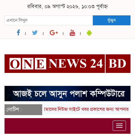
রবিবার, ০৯ অগাস্ট ২০২৬, ১০:০৩ পূর্বাহ্ন
খুঁজুন
নোটিশ :
আমাদের নিউজ সাইটে খবর প্রকাশের জন্য আপনার লিখা (তথ্য
Toggle
naviga