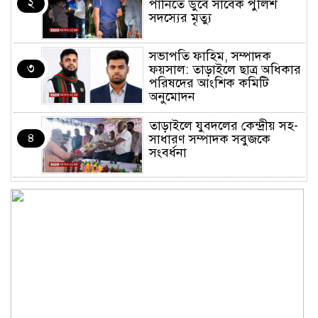
২
পানিতে ডুবে সাবেক পুলিশ
সদস্যের মৃত্যু
সভাপতি ফাহিম, সম্পাদক
৩
ফয়সাল: তাড়াইলে ছাত্র অধিকার
পরিষদের আংশিক কমিটি
অনুমোদন
তাড়াইলে যুবদলের কেন্দ্রীয় সহ-
৪
সাধারণ সম্পাদক সবুজকে
সংবর্ধনা
৪ মন্ত্রণালয়ে নতুন সচিব নিয়োগ,
৫
২ জনের পদোন্নতি
শেখ হাসিনার সঙ্গে পালানোর
৬
ফ্লাইট কীভাবে মিস করেছিলেন
সালমান এফ রহমান