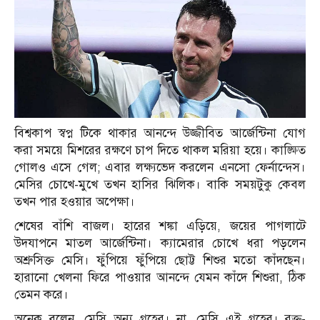
বিশ্বকাপ স্বপ্ন টিকে থাকার আনন্দে উজ্জীবিত আর্জেন্টিনা যোগ
করা সময়ে মিশরের রক্ষণে চাপ দিতে থাকল মরিয়া হয়ে। কাঙ্ক্ষিত
গোলও এসে গেল; এবার লক্ষ্যভেদ করলেন এনসো ফের্নান্দেস।
মেসির চোখে-মুখে তখন হাসির ঝিলিক। বাকি সময়টুকু কেবল
তখন পার হওয়ার অপেক্ষা।
শেষের বাঁশি বাজল। হারের শঙ্কা এড়িয়ে, জয়ের পাগলাটে
উদযাপনে মাতল আর্জেন্টিনা। ক্যামেরার চোখে ধরা পড়লেন
অশ্রুসিক্ত মেসি। ফুঁপিয়ে ফুঁপিয়ে ছোট্ট শিশুর মতো কাঁদছেন।
হারানো খেলনা ফিরে পাওয়ার আনন্দে যেমন কাঁদে শিশুরা, ঠিক
তেমন করে।
অনেক বলেন, মেসি অন্য গ্রহের। না, মেসি এই গ্রহের। রক্ত-