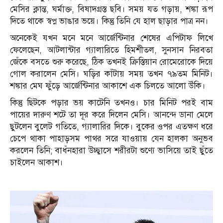
মেসির ক্লান্ত, ঘর্মাক্ত, বিষাদগ্রস্ত ছবি। সময় যত গড়ায়, শঙ্কা রূপ
দিতে থাকে স্বপ্ন ভাঙার ভয়ে। কিন্তু তিনি যে হাল ছাড়ার পাত্র নন।
অনেকেই যখন মনে মনে আর্জেন্টিনার শেষের এপিটাফ লিখে
ফেলেছেন, আটলান্টার গ্যালারিতে হিমশীতল, সুনসান নিরবতা
জেঁকে বসতে শুরু করেছে, ঠিক তখনই ক্রিস্তিয়ান রোমেরোকে দিয়ে
গোল করালেন মেসি। ঘড়ির কাঁটায় সময় তখন ৭৯তম মিনিট।
শঙ্কার মেঘ ফুঁড়ে আর্জেন্টিনার আকাশে এক চিলতে আলো উঁকি।
কিন্তু ছিটকে পড়ার ভয় কাটেনি তখনও। চার মিনিট পরই বাম
পায়ের দারুণ শটে তা দূর করে দিলেন মেসি। আনন্দে ডানা মেলে
ছুটলেন বুলেট গতিতে, গ্যালারির দিকে। বুকের ওপর এতক্ষণ ধরে
চেপে থাকা পাহাড়সম পাথর সরে যাওয়ায় যেন হালকা অনুভব
করলেন তিনি; বাধঁনহারা উচ্ছ্বাসে শরীরটা শুণ্যে ভাসিয়ে তাই ছুঁতে
চাইলেন আকাশ।