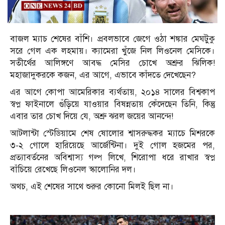
বাজল ম্যাচ শেষের বাঁশি। প্রবলভাবে জেগে ওঠা শঙ্কার মেঘটুকু
সরে গেল এক লহমায়। ক্যামেরা খুঁজে নিল লিওনেল মেসিকে।
সতীর্থের আলিঙ্গণে আবদ্ধ মেসির চোখে অশ্রুর ঝিলিক!
মহাজাদুকরকে কজন, এর আগে, এভাবে কাঁদতে দেখেছেন?
এর আগে কোপা আমেরিকার ব্যর্থতায়, ২০১৪ সালের বিশ্বকাপ
স্বপ্ন ফাইনালে গুঁড়িয়ে যাওয়ার বিষন্নতায় কেঁদেছেন তিনি, কিন্তু
এবার তার চোখ দিয়ে যে, অশ্রু ঝরল জয়ের আনন্দে!
আটলান্টা স্টেডিয়ামে শেষ ষোলোর শ্বাসরুদ্ধকর ম্যাচে মিশরকে
৩-২ গোলে হারিয়েছে আর্জেন্টিনা। দুই গোল হজমের পর,
প্রত্যাবর্তনের অবিশ্বাস্য গল্প লিখে, শিরোপা ধরে রাখার স্বপ্ন
বাঁচিয়ে রেখেছে লিওনেল স্কালোনির দল।
অথচ, এই শেষের সাথে শুরুর কোনো মিলই ছিল না।