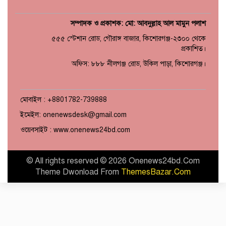
সম্পাদক ও প্রকাশক: মো: আবদুল্লাহ আল মামুন পলাশ
৫৫৫ স্টেশান রোড, গৌরাঙ্গ বাজার, কিশোরগঞ্জ-২৩০০ থেকে
প্রকাশিত।
অফিস: ৮৮৮ নীলগঞ্জ রোড, উকিল পাড়া, কিশোরগঞ্জ।
মোবাইল : +8801782-739888
ইমেইল: onenewsdesk@gmail.com
ওয়েবসাইট : www.onenews24bd.com
© All rights reserved © 2026 Onenews24bd.Com
Theme Dwonload From
ThemesBazar.Com