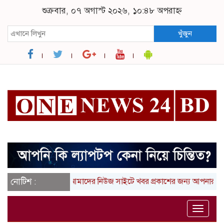
শুক্রবার, ০৭ অগাস্ট ২০২৬, ১০:৪৮ অপরাহ্ন
খুঁজুন
নোটিশ :
আমাদের নিউজ সাইটে খবর প্রকাশের জন্য আপনার লিখা (তথ
Toggle
naviga