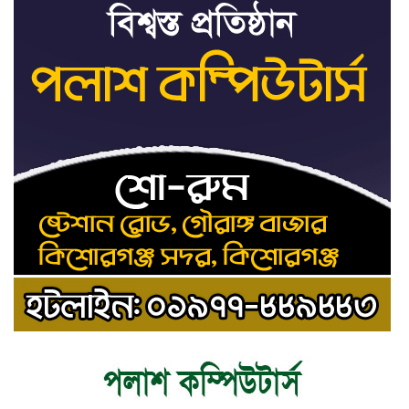
ট্রাইব্যুনালকে প্রসিকিউটর
তাড়াইলে রাউতি মানবসেবা ফাউন্ডেশনের
৯
আয়োজনে কাফন-দাফন বিষয়ক বিশেষ
প্রশিক্ষণ কর্মশালা
৪ বিভাগে অতি ভারি বৃষ্টির সতর্কবার্তা
১০