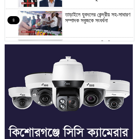
তাড়াইলে যুবদলের কেন্দ্রীয় সহ-সাধারণ
৪
সম্পাদক সবুজকে সংবর্ধনা
৪ মন্ত্রণালয়ে নতুন সচিব নিয়োগ, ২
৫
জনের পদোন্নতি
শেখ হাসিনার সঙ্গে পালানোর ফ্লাইট
৬
কীভাবে মিস করেছিলেন সালমান এফ
রহমান
ভাত রান্নার সময় নরম হয়ে গেলে কী
৭
করবেন
মৃত্যুদণ্ড বাদ না দেওয়ায়
৮
প্রত্যক্ষদর্শীদের তথ্য দেয়নি জাতিসংঘ: