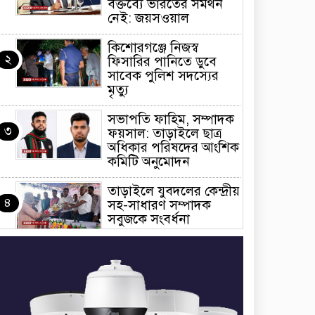
বক্তব্যে ভারতের সমর্থন
নেই: জয়সওয়াল
কিশোরগঞ্জে নিজস্ব
২
ফিসারির পানিতে ডুবে
সাবেক পুলিশ সদস্যের
মৃত্যু
সভাপতি ফাহিম, সম্পাদক
৩
ফয়সাল: তাড়াইলে ছাত্র
অধিকার পরিষদের আংশিক
কমিটি অনুমোদন
তাড়াইলে যুবদলের কেন্দ্রীয়
৪
সহ-সাধারণ সম্পাদক
সবুজকে সংবর্ধনা
৪ মন্ত্রণালয়ে নতুন সচিব
৫
নিয়োগ, ২ জনের পদোন্নতি
শেখ হাসিনার সঙ্গে