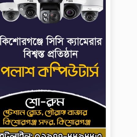
৬
পালানোর ফ্লাইট কীভাবে
মিস করেছিলেন সালমান
এফ রহমান
ভাত রান্নার সময় নরম হয়ে
৭
গেলে কী করবেন
মৃত্যুদণ্ড বাদ না দেওয়ায়
৮
প্রত্যক্ষদর্শীদের তথ্য দেয়নি
জাতিসংঘ: ট্রাইব্যুনালকে
প্রসিকিউটর
তাড়াইলে রাউতি
৯
মানবসেবা ফাউন্ডেশনের
আয়োজনে কাফন-দাফন
বিষয়ক বিশেষ প্রশিক্ষণ
র্মশালা
৪ বিভাগে অতি ভারি বৃষ্টির
১০
সতর্কবার্তা