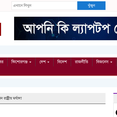
খুঁজুন
বর
কিশোরগঞ্জ
দেশ
বিদেশ
রাজনীতি
বিজনেস
াষ্ট্রীয় মর্যাদা