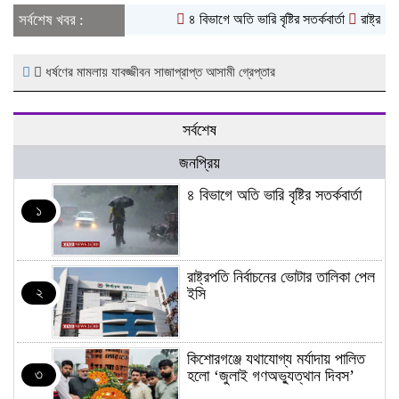
সর্বশেষ খবর :
৪ বিভাগে অতি ভারি বৃষ্টির সতর্কবার্তা
রাষ্ট্রপতি
ধর্ষণের মামলায় যাবজ্জীবন সাজাপ্রাপ্ত আসামী গ্রেপ্তার
সর্বশেষ
জনপ্রিয়
৪ বিভাগে অতি ভারি বৃষ্টির সতর্কবার্তা
১
রাষ্ট্রপতি নির্বাচনের ভোটার তালিকা পেল
২
ইসি
কিশোরগঞ্জে যথাযোগ্য মর্যাদায় পালিত
৩
হলো ‘জুলাই গণঅভ্যুত্থান দিবস’