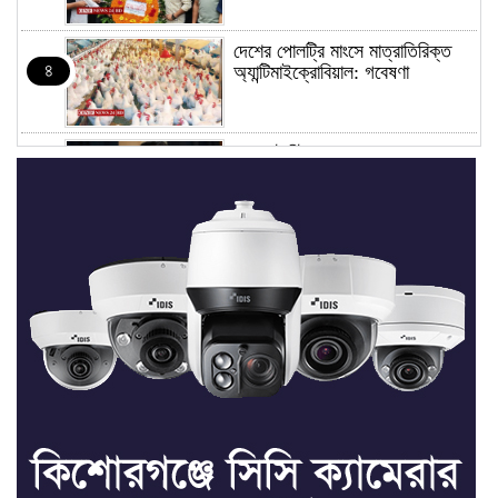
দেশের পোলট্রি মাংসে মাত্রাতিরিক্ত
৪
অ্যান্টিমাইক্রোবিয়াল: গবেষণা
‘ডকুমেন্টারিটা দেখলে মনে হতে পারে
৫
জুলাইয়ে বিএনপির দলীয় অভ্যুত্থান
হয়েছে’
জুলাইয়ের অনুষ্ঠানে তথ্যচিত্র নিয়ে
৬
হট্টগোল
মাত্র ছয় দিনেই ১ বিলিয়ন ডলার আয়
৭
স্পাইডার-ম্যান: ব্র্যান্ড নিউ ডে
ধর্ষণের অভিযোগে কনটেন্ট ক্রিয়েটর
৮
রিপন মিয়ার বিরুদ্ধে মামলা