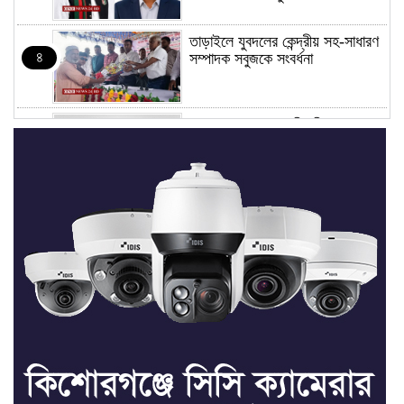
তাড়াইলে যুবদলের কেন্দ্রীয় সহ-সাধারণ
৪
সম্পাদক সবুজকে সংবর্ধনা
৪ মন্ত্রণালয়ে নতুন সচিব নিয়োগ, ২
৫
জনের পদোন্নতি
শেখ হাসিনার সঙ্গে পালানোর ফ্লাইট
৬
কীভাবে মিস করেছিলেন সালমান এফ
রহমান
ভাত রান্নার সময় নরম হয়ে গেলে কী
৭
করবেন
মৃত্যুদণ্ড বাদ না দেওয়ায়
৮
প্রত্যক্ষদর্শীদের তথ্য দেয়নি জাতিসংঘ: