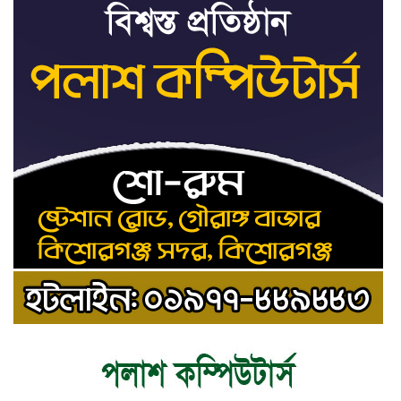
ট্রাইব্যুনালকে প্রসিকিউটর
তাড়াইলে রাউতি মানবসেবা ফাউন্ডেশনের
৯
আয়োজনে কাফন-দাফন বিষয়ক বিশেষ
প্রশিক্ষণ কর্মশালা
৪ বিভাগে অতি ভারি বৃষ্টির সতর্কবার্তা
১০