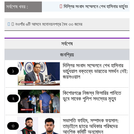
সর্বশেষ খবর :
দিল্লির সংবাদ সম্মেলনে শেখ হাসিনার ভার্চ্যুয়াল
নওগাঁর ৬টি আসনে মনোনয়নপত্র বৈধ ৩৩ জনের
সর্বশেষ
জনপ্রিয়
দিল্লির সংবাদ সম্মেলনে শেখ হাসিনার
১
ভার্চ্যুয়াল বক্তব্যে ভারতের সমর্থন নেই:
জয়সওয়াল
কিশোরগঞ্জে নিজস্ব ফিসারির পানিতে
২
ডুবে সাবেক পুলিশ সদস্যের মৃত্যু
সভাপতি ফাহিম, সম্পাদক ফয়সাল:
৩
তাড়াইলে ছাত্র অধিকার পরিষদের
আংশিক কমিটি অনুমোদন