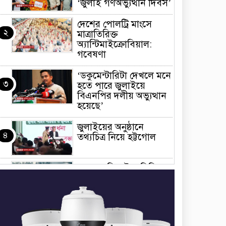
‘জুলাই গণঅভ্যুত্থান দিবস’
দেশের পোলট্রি মাংসে
২
মাত্রাতিরিক্ত
অ্যান্টিমাইক্রোবিয়াল:
গবেষণা
‘ডকুমেন্টারিটা দেখলে মনে
৩
হতে পারে জুলাইয়ে
বিএনপির দলীয় অভ্যুত্থান
হয়েছে’
জুলাইয়ের অনুষ্ঠানে
৪
তথ্যচিত্র নিয়ে হট্টগোল
মাত্র ছয় দিনেই ১ বিলিয়ন
৫
ডলার আয় স্পাইডার-ম্যান:
ব্র্যান্ড নিউ ডে
ধর্ষণের অভিযোগে
৬
কনটেন্ট ক্রিয়েটর রিপন