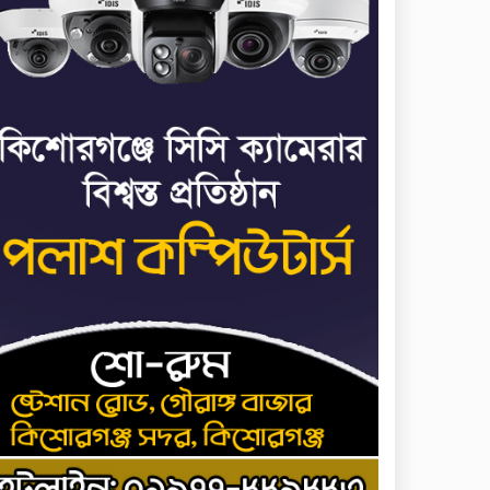
মিয়ার বিরুদ্ধে মামলা
ধর্ষণের অভিযোগে
৭
কনটেন্ট ক্রিয়েটর রিপন
মিয়ার বিরুদ্ধে মামলা
যে ডকুমেন্টারিতে আবু
৮
সাঈদের ছবি নেই, সেটা
কোনো ডকুমেন্টারি নয়:
ভারপ্রাপ্ত রাষ্ট্রপতি
আমরা যদি বলি জুলাই
৯
কার, জুলাই কার— জুলাই
কারোই থাকবে না:
স্বরাষ্ট্রমন্ত্রী
হোসেনপুরে জুলাই
১০
গণঅভ্যুত্থানের শহীদ
আব্দুল্লাহ বিন জাহিদের
কবরে শ্রদ্ধা নিবেদন