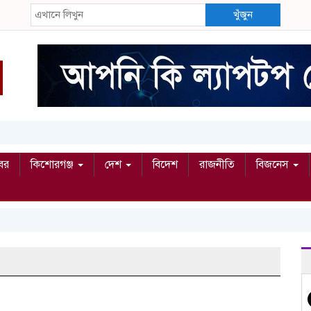
খুঁজুন
বর
কিশোরগঞ্জ
দেশ
বিদেশ
রাজনীতি
বিজনেস