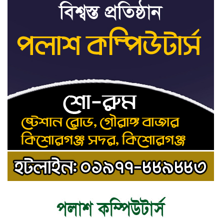
ডকুমেন্টারি নয়: ভারপ্রাপ্ত
রাষ্ট্রপতি
আমরা যদি বলি জুলাই কার,
৯
জুলাই কার— জুলাই কারোই
থাকবে না: স্বরাষ্ট্রমন্ত্রী
হোসেনপুরে জুলাই
১০
গণঅভ্যুত্থানের শহীদ আব্দুল্লাহ
বিন জাহিদের কবরে শ্রদ্ধা
নিবেদন