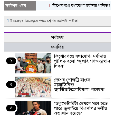
সর্বশেষ খবর :
কিশোরগঞ্জে যথাযোগ্য মর্যাদায় পালিত হলো ‘
নভেম্বর-ডিসেম্বরে পঞ্চম শ্রেণির সমাপনী পরীক্ষা
সর্বশেষ
জনপ্রিয়
কিশোরগঞ্জে যথাযোগ্য মর্যাদায়
১
পালিত হলো ‘জুলাই গণঅভ্যুত্থান
দিবস’
দেশের পোলট্রি মাংসে
২
মাত্রাতিরিক্ত
অ্যান্টিমাইক্রোবিয়াল: গবেষণা
‘ডকুমেন্টারিটা দেখলে মনে হতে
৩
পারে জুলাইয়ে বিএনপির দলীয়
অভ্যুত্থান হয়েছে’