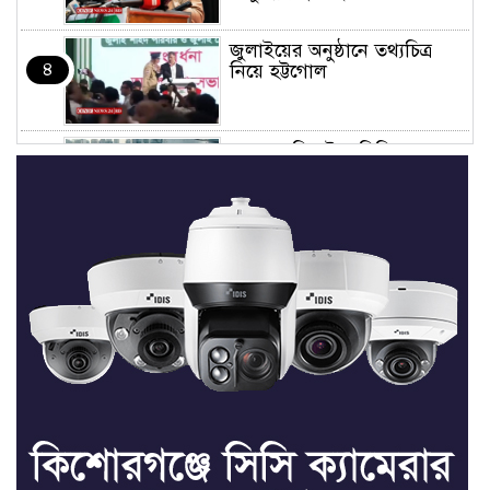
জুলাইয়ের অনুষ্ঠানে তথ্যচিত্র
৪
নিয়ে হট্টগোল
মাত্র ছয় দিনেই ১ বিলিয়ন ডলার
৫
আয় স্পাইডার-ম্যান: ব্র্যান্ড নিউ
ডে
ধর্ষণের অভিযোগে কনটেন্ট
৬
ক্রিয়েটর রিপন মিয়ার বিরুদ্ধে
মামলা
ধর্ষণের অভিযোগে কনটেন্ট
৭
ক্রিয়েটর রিপন মিয়ার বিরুদ্ধে
মামলা
যে ডকুমেন্টারিতে আবু সাঈদের
৮
ছবি নেই, সেটা কোনো