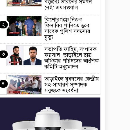
বক্তব্যে ভারতের সমর্থন
নেই: জয়সওয়াল
কিশোরগঞ্জে নিজস্ব
২
ফিসারির পানিতে ডুবে
সাবেক পুলিশ সদস্যের
মৃত্যু
সভাপতি ফাহিম, সম্পাদক
৩
ফয়সাল: তাড়াইলে ছাত্র
অধিকার পরিষদের আংশিক
কমিটি অনুমোদন
তাড়াইলে যুবদলের কেন্দ্রীয়
৪
সহ-সাধারণ সম্পাদক
সবুজকে সংবর্ধনা
৪ মন্ত্রণালয়ে নতুন সচিব
৫
নিয়োগ, ২ জনের পদোন্নতি
শেখ হাসিনার সঙ্গে