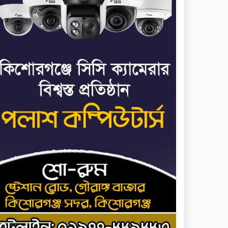
৬
পালানোর ফ্লাইট কীভাবে
মিস করেছিলেন সালমান
এফ রহমান
ভাত রান্নার সময় নরম হয়ে
৭
গেলে কী করবেন
মৃত্যুদণ্ড বাদ না দেওয়ায়
৮
প্রত্যক্ষদর্শীদের তথ্য দেয়নি
জাতিসংঘ: ট্রাইব্যুনালকে
প্রসিকিউটর
তাড়াইলে রাউতি
৯
মানবসেবা ফাউন্ডেশনের
আয়োজনে কাফন-দাফন
বিষয়ক বিশেষ প্রশিক্ষণ
র্মশালা
৪ বিভাগে অতি ভারি বৃষ্টির
১০
সতর্কবার্তা