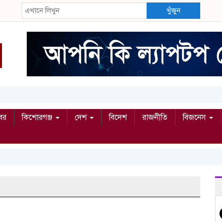
খুঁজুন
বর
কিশোরগঞ্জ
দেশ
বিদেশ
রাজনীতি
বিজনেস