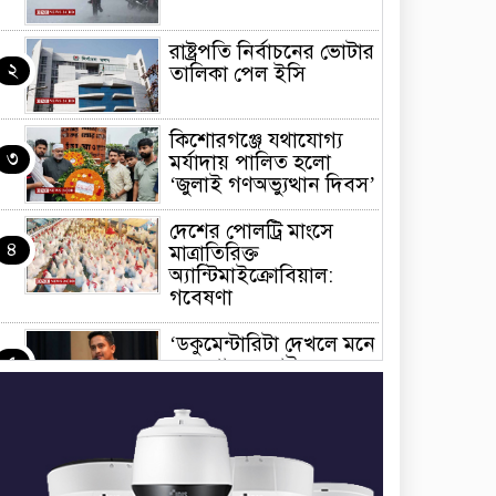
রাষ্ট্রপতি নির্বাচনের ভোটার
২
তালিকা পেল ইসি
কিশোরগঞ্জে যথাযোগ্য
৩
মর্যাদায় পালিত হলো
‘জুলাই গণঅভ্যুত্থান দিবস’
দেশের পোলট্রি মাংসে
৪
মাত্রাতিরিক্ত
অ্যান্টিমাইক্রোবিয়াল:
গবেষণা
‘ডকুমেন্টারিটা দেখলে মনে
৫
হতে পারে জুলাইয়ে
বিএনপির দলীয় অভ্যুত্থান
হয়েছে’
জুলাইয়ের অনুষ্ঠানে
৬
তথ্যচিত্র নিয়ে হট্টগোল