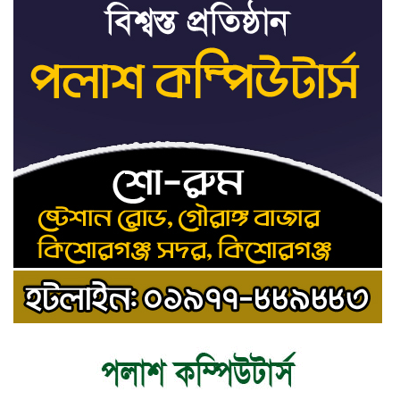
শেখ হাসিনার সঙ্গে পালানোর ফ্লাইট
৯
কীভাবে মিস করেছিলেন সালমান এফ
রহমান
ভাত রান্নার সময় নরম হয়ে গেলে কী
১০
করবেন