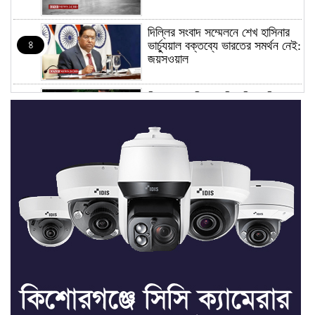
দিল্লির সংবাদ সম্মেলনে শেখ হাসিনার
৪
ভার্চ্যুয়াল বক্তব্যে ভারতের সমর্থন নেই:
জয়সওয়াল
কিশোরগঞ্জে নিজস্ব ফিসারির পানিতে
৫
ডুবে সাবেক পুলিশ সদস্যের মৃত্যু
সভাপতি ফাহিম, সম্পাদক ফয়সাল:
৬
তাড়াইলে ছাত্র অধিকার পরিষদের
আংশিক কমিটি অনুমোদন
তাড়াইলে যুবদলের কেন্দ্রীয় সহ-সাধারণ
৭
সম্পাদক সবুজকে সংবর্ধনা
৪ মন্ত্রণালয়ে নতুন সচিব নিয়োগ, ২
৮
জনের পদোন্নতি