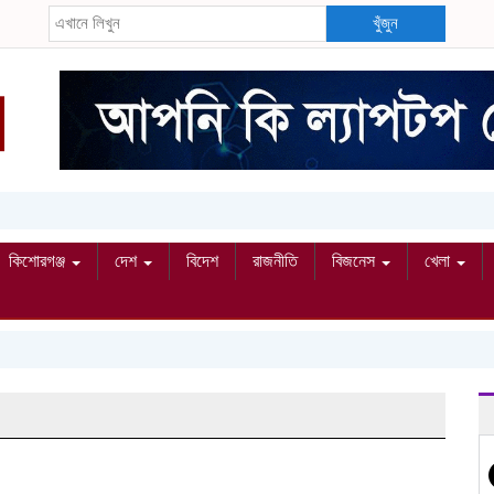
খুঁজুন
কিশোরগঞ্জ
দেশ
বিদেশ
রাজনীতি
বিজনেস
খেলা