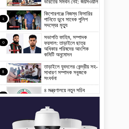
ভারতের সমর্থন নেই: জয়সওয়াল
কিশোরগঞ্জে নিজস্ব ফিসারির
২
পানিতে ডুবে সাবেক পুলিশ
সদস্যের মৃত্যু
সভাপতি ফাহিম, সম্পাদক
৩
ফয়সাল: তাড়াইলে ছাত্র
অধিকার পরিষদের আংশিক
কমিটি অনুমোদন
তাড়াইলে যুবদলের কেন্দ্রীয় সহ-
৪
সাধারণ সম্পাদক সবুজকে
সংবর্ধনা
৪ মন্ত্রণালয়ে নতুন সচিব
৫
নিয়োগ, ২ জনের পদোন্নতি
শেখ হাসিনার সঙ্গে পালানোর
৬
ফ্লাইট কীভাবে মিস করেছিলেন
সালমান এফ রহমান