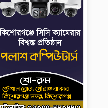
ভাত রান্নার সময় নরম হয়ে
৭
গেলে কী করবেন
মৃত্যুদণ্ড বাদ না দেওয়ায়
৮
প্রত্যক্ষদর্শীদের তথ্য দেয়নি
জাতিসংঘ: ট্রাইব্যুনালকে
প্রসিকিউটর
তাড়াইলে রাউতি মানবসেবা
৯
ফাউন্ডেশনের আয়োজনে কাফন-
দাফন বিষয়ক বিশেষ প্রশিক্ষণ
কর্মশালা
৪ বিভাগে অতি ভারি বৃষ্টির
১০
সতর্কবার্তা