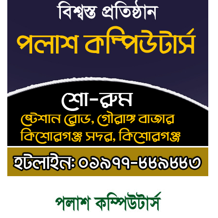
ট্রাইব্যুনালকে প্রসিকিউটর
তাড়াইলে রাউতি মানবসেবা ফাউন্ডেশনের
৯
আয়োজনে কাফন-দাফন বিষয়ক বিশেষ
প্রশিক্ষণ কর্মশালা
৪ বিভাগে অতি ভারি বৃষ্টির সতর্কবার্তা
১০