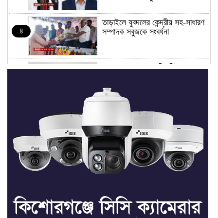
তাড়াইলে যুবদলের কেন্দ্রীয় সহ-সাধারণ
৪
সম্পাদক সবুজকে সংবর্ধনা
৪ মন্ত্রণালয়ে নতুন সচিব নিয়োগ, ২
৫
জনের পদোন্নতি
শেখ হাসিনার সঙ্গে পালানোর ফ্লাইট
৬
কীভাবে মিস করেছিলেন সালমান এফ
রহমান
ভাত রান্নার সময় নরম হয়ে গেলে কী
৭
করবেন
মৃত্যুদণ্ড বাদ না দেওয়ায়
৮
প্রত্যক্ষদর্শীদের তথ্য দেয়নি জাতিসংঘ: