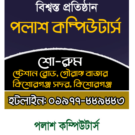
ট্রাইব্যুনালকে প্রসিকিউটর
তাড়াইলে রাউতি মানবসেবা ফাউন্ডেশনের
৯
আয়োজনে কাফন-দাফন বিষয়ক বিশেষ
প্রশিক্ষণ কর্মশালা
৪ বিভাগে অতি ভারি বৃষ্টির সতর্কবার্তা
১০