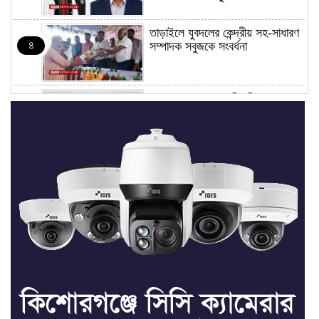
তাড়াইলে যুবদলের কেন্দ্রীয় সহ-সাধারণ
৪
সম্পাদক সবুজকে সংবর্ধনা
৪ মন্ত্রণালয়ে নতুন সচিব নিয়োগ, ২
৫
জনের পদোন্নতি
শেখ হাসিনার সঙ্গে পালানোর ফ্লাইট
৬
কীভাবে মিস করেছিলেন সালমান এফ
রহমান
ভাত রান্নার সময় নরম হয়ে গেলে কী
৭
করবেন
মৃত্যুদণ্ড বাদ না দেওয়ায়
৮
প্রত্যক্ষদর্শীদের তথ্য দেয়নি জাতিসংঘ: