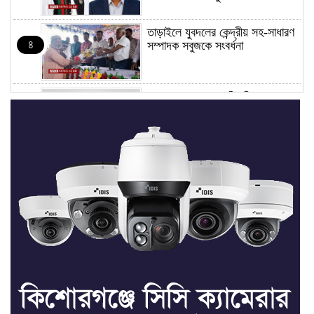
তাড়াইলে যুবদলের কেন্দ্রীয় সহ-সাধারণ
৪
সম্পাদক সবুজকে সংবর্ধনা
৪ মন্ত্রণালয়ে নতুন সচিব নিয়োগ, ২
৫
জনের পদোন্নতি
শেখ হাসিনার সঙ্গে পালানোর ফ্লাইট
৬
কীভাবে মিস করেছিলেন সালমান এফ
রহমান
ভাত রান্নার সময় নরম হয়ে গেলে কী
৭
করবেন
মৃত্যুদণ্ড বাদ না দেওয়ায়
৮
প্রত্যক্ষদর্শীদের তথ্য দেয়নি জাতিসংঘ: