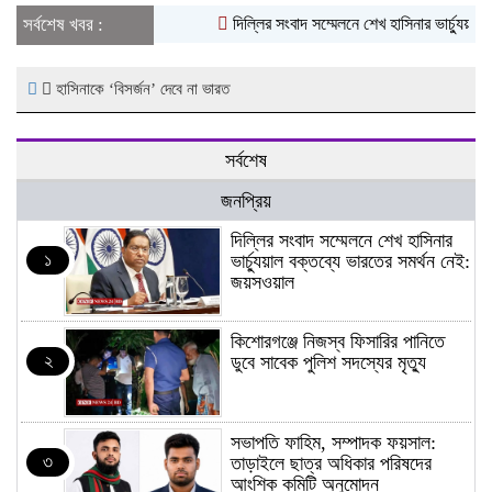
সর্বশেষ খবর :
দিল্লির সংবাদ সম্মেলনে শেখ হাসিনার ভার্চ্যুয়াল
হাসিনাকে ‘বিসর্জন’ দেবে না ভারত
সর্বশেষ
জনপ্রিয়
দিল্লির সংবাদ সম্মেলনে শেখ হাসিনার
১
ভার্চ্যুয়াল বক্তব্যে ভারতের সমর্থন নেই:
জয়সওয়াল
কিশোরগঞ্জে নিজস্ব ফিসারির পানিতে
২
ডুবে সাবেক পুলিশ সদস্যের মৃত্যু
সভাপতি ফাহিম, সম্পাদক ফয়সাল:
৩
তাড়াইলে ছাত্র অধিকার পরিষদের
আংশিক কমিটি অনুমোদন