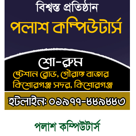
ট্রাইব্যুনালকে প্রসিকিউটর
তাড়াইলে রাউতি মানবসেবা ফাউন্ডেশনের
৯
আয়োজনে কাফন-দাফন বিষয়ক বিশেষ
প্রশিক্ষণ কর্মশালা
৪ বিভাগে অতি ভারি বৃষ্টির সতর্কবার্তা
১০