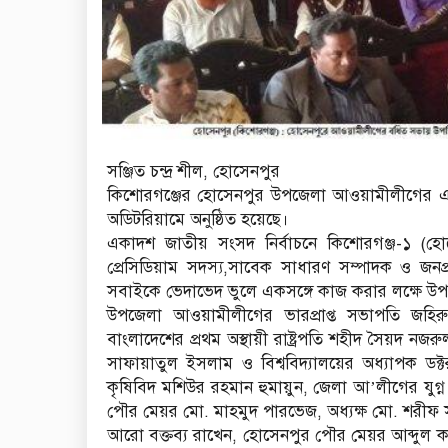
সঞ্জিত চন্দ্র শীল, হোসেনপুর
কিশোরগঞ্জের হোসেনপুর উপজেলা আওয়ামীলীগের এক
অডিটরিয়ামে অনুষ্ঠিত হয়েছে।
একাদশ জাতীয় সংসদ নির্বাচনে কিশোরগঞ্জ-১ (হ
প্রেসিডিয়াম সদস্য,সাবেক সাধারণ সম্পাদক ও জনপ্
সবাইকে ভেদাভেদ ভুলে একসঙ্গে কাজ করার লক্ষে
উপজেলা আওয়ামীলীগের ভারপ্রাপ্ত সভাপতি জহির
বাংলাদেশের প্রথম অস্থায়ী রাষ্ট্রপতি শহীদ সৈয়দ নজর
সাফায়াতুল ইসলাম ও বিশ্ববিদ্যালয়ের অধ্যাপক ডক্
কৃষিবিদ মশিউর রহমান হুমায়ুন, জেলা আ’লীগের যুগ
পৌর মেয়র মো. মাহমুদ পারভেজ, অধ্যক্ষ মো. শরীফ 
আরো বক্তব্য রাখেন, হোসেনপুর পৌর মেয়র আব্দুল