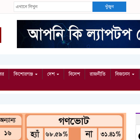
খুঁজুন
বর
কিশোরগঞ্জ
দেশ
বিদেশ
রাজনীতি
বিজনেস