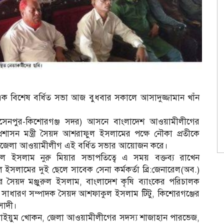
 বিশেষ বর্ধিত সভা আজ বুধবার সকালে আসাদুজ্জামান খাঁন
োসেনপুর-কিশোরগঞ্জ সদর) আসনে বাংলাদেশ আওয়ামীলীগের
রশাসন মন্ত্রী সৈয়দ আশরাফুল ইসলামের পক্ষে নৌকা প্রতীকে
 উপজেলা আওয়ামীলীগ এই বর্ধিত সভার আয়োজন করে।
ুল ইসলাম নুরু মিয়ার সভাপতিত্বে এ সময় বক্তব্য রাখেন
ুল ইসলামের দুই ছেলে সাবেক সেনা কর্মকর্তা ব্রি:জেনারেল(অব.)
টর সৈয়দ মঞ্জুরুল ইসলাম, বাংলাদেশ কৃষি ব্যাংকের পরিচালক
্ন সাধারণ সম্পাদক সৈয়দ আশফাকুল ইসলাম টিটু, কিশোরগঞ্জের
সাদী।
 কাইয়ুম খোকন, জেলা আওয়ামীলীগের সদস্য শাজাহান পারভেজ,