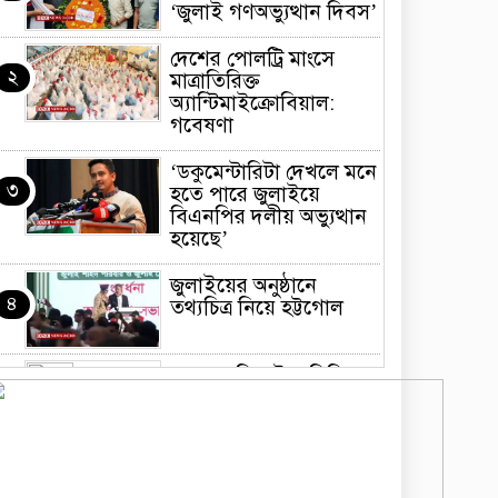
‘জুলাই গণঅভ্যুত্থান দিবস’
দেশের পোলট্রি মাংসে
২
মাত্রাতিরিক্ত
অ্যান্টিমাইক্রোবিয়াল:
গবেষণা
‘ডকুমেন্টারিটা দেখলে মনে
৩
হতে পারে জুলাইয়ে
বিএনপির দলীয় অভ্যুত্থান
হয়েছে’
জুলাইয়ের অনুষ্ঠানে
৪
তথ্যচিত্র নিয়ে হট্টগোল
মাত্র ছয় দিনেই ১ বিলিয়ন
৫
ডলার আয় স্পাইডার-ম্যান:
ব্র্যান্ড নিউ ডে