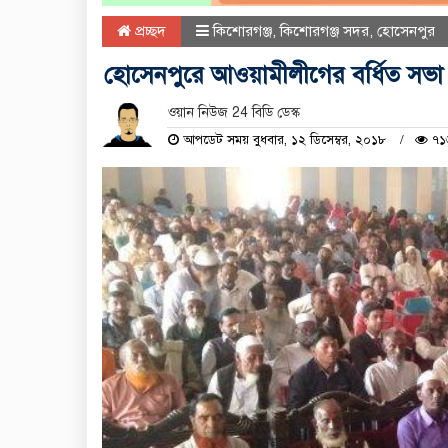
প্রচ্ছদ
কিশোরগঞ্জ
,
কিশোরগঞ্জ সদর
,
হোসেনপুর
হোসেনপুরে আওয়ামীলীগের বর্ধিত সভা অ
ওয়ান নিউজ 24 বিডি ডেস্ক
আপডেট সময় বুধবার, ১২ ডিসেম্বর, ২০১৮
৭১৬