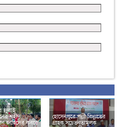
ে জুলাই
থানের শহীদ
হোসেনপুরে পল্লী বিদ্যুতের
হ বিন জাহিদের কবরে
গ্রাহক সচেতনতামূলক