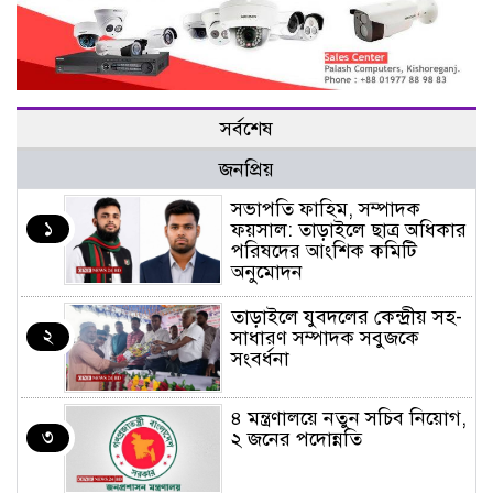
সর্বশেষ
জনপ্রিয়
সভাপতি ফাহিম, সম্পাদক
১
ফয়সাল: তাড়াইলে ছাত্র অধিকার
পরিষদের আংশিক কমিটি
অনুমোদন
তাড়াইলে যুবদলের কেন্দ্রীয় সহ-
২
সাধারণ সম্পাদক সবুজকে
সংবর্ধনা
৪ মন্ত্রণালয়ে নতুন সচিব নিয়োগ,
৩
২ জনের পদোন্নতি