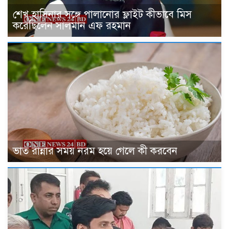
শেখ হাসিনার সঙ্গে পালানোর ফ্লাইট কীভাবে মিস
করেছিলেন সালমান এফ রহমান
ভাত রান্নার সময় নরম হয়ে গেলে কী করবেন