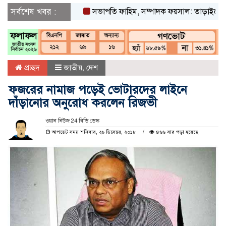
সর্বশেষ খবর :
সভাপতি ফাহিম, সম্পাদক ফয়সাল: তাড়াইলে ছাত্র 
প্রচ্ছদ
জাতীয়
,
দেশ
ফজরের নামাজ পড়েই ভোটারদের লাইনে
দাঁড়ানোর অনুরোধ করলেন রিজভী
ওয়ান নিউজ 24 বিডি ডেস্ক
আপডেট সময় শনিবার, ২৯ ডিসেম্বর, ২০১৮
৪৬৬ বার পড়া হয়েছে