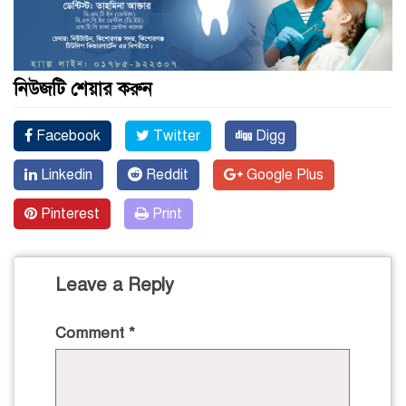
নিউজটি শেয়ার করুন
Facebook
Twitter
Digg
Linkedin
Reddit
Google Plus
Pinterest
Print
Leave a Reply
Comment
*