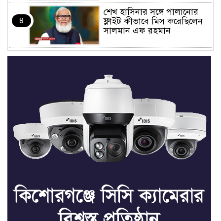
শেখ হাসিনার সঙ্গে পালানোর
৪
ফ্লাইট কীভাবে মিস করেছিলেন
সালমান এফ রহমান
ভাত রান্নার সময় নরম হয়ে গেলে
৫
কী করবেন
মৃত্যুদণ্ড বাদ না দেওয়ায়
৬
প্রত্যক্ষদর্শীদের তথ্য দেয়নি
জাতিসংঘ: ট্রাইব্যুনালকে
প্রসিকিউটর
তাড়াইলে রাউতি মানবসেবা
৭
ফাউন্ডেশনের আয়োজনে কাফন-
দাফন বিষয়ক বিশেষ প্রশিক্ষণ
কর্মশালা
৪ বিভাগে অতি ভারি বৃষ্টির
৮
সতর্কবার্তা