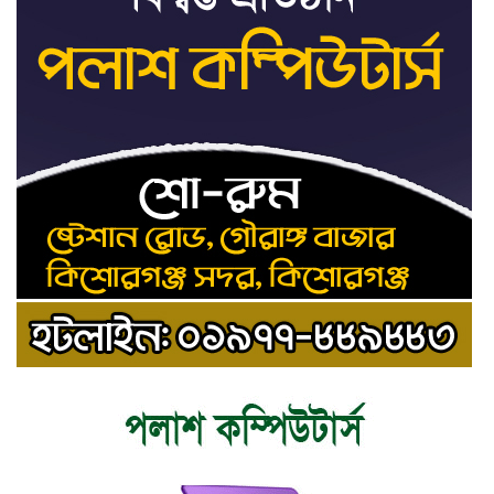
রাষ্ট্রপতি নির্বাচনের ভোটার
৯
তালিকা পেল ইসি
কিশোরগঞ্জে যথাযোগ্য মর্যাদায়
১০
পালিত হলো ‘জুলাই গণঅভ্যুত্থান
দিবস’