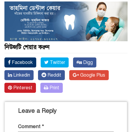
নিউজটি শেয়ার করুন
Facebook
Twitter
Digg
Linkedin
Reddit
Google Plus
Pinterest
Print
Leave a Reply
Comment
*