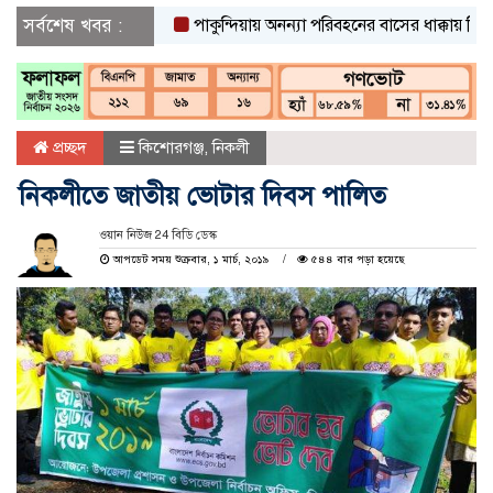
সর্বশেষ খবর :
পাকুন্দিয়ায় অনন্যা পরিবহনের বাসের ধাক্কায় নিহত ২
পা
প্রচ্ছদ
কিশোরগঞ্জ
,
নিকলী
নিকলীতে জাতীয় ভোটার দিবস পালিত
ওয়ান নিউজ 24 বিডি ডেস্ক
আপডেট সময় শুক্রবার, ১ মার্চ, ২০১৯
৫৪৪ বার পড়া হয়েছে