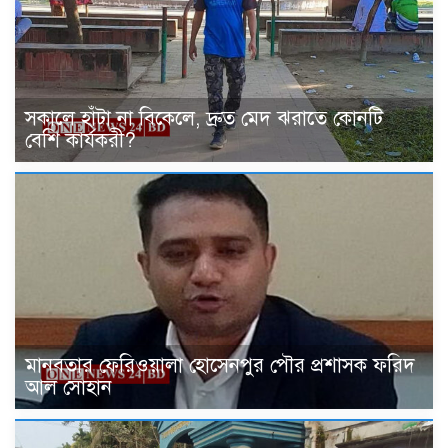
সকালে হাঁটা না বিকেলে, দ্রুত মেদ ঝরাতে কোনটি
বেশি কার্যকরী?
মানবতার ফেরিওয়ালা হোসেনপুর পৌর প্রশাসক ফরিদ
আল সোহান