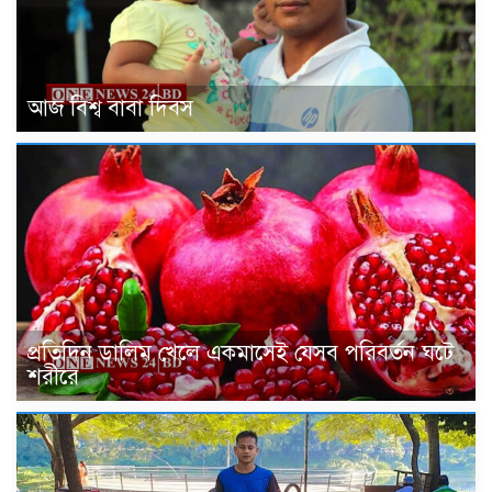
আজ বিশ্ব বাবা দিবস
প্রতিদিন ডালিম খেলে একমাসেই যেসব পরিবর্তন ঘটে
শরীরে