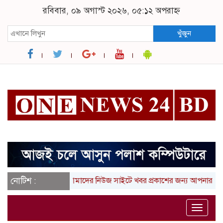
রবিবার, ০৯ অগাস্ট ২০২৬, ০৫:১২ অপরাহ্ন
খুঁজুন
নোটিশ :
আমাদের নিউজ সাইটে খবর প্রকাশের জন্য আপনার লিখা (তথ্
Toggle
naviga