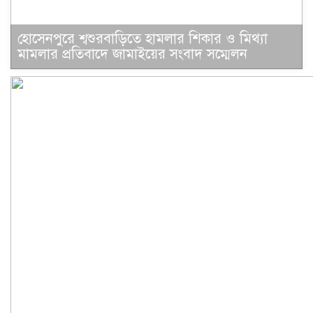
হো‌সেনপু‌রে শ্বশুরবা‌ড়ি‌তে হামলার শিকার ও মিথ‌্যা
মামলার প্রতিবা‌দে জাম‌াই‌য়ে‌র সংবাদ স‌ম্মেলন