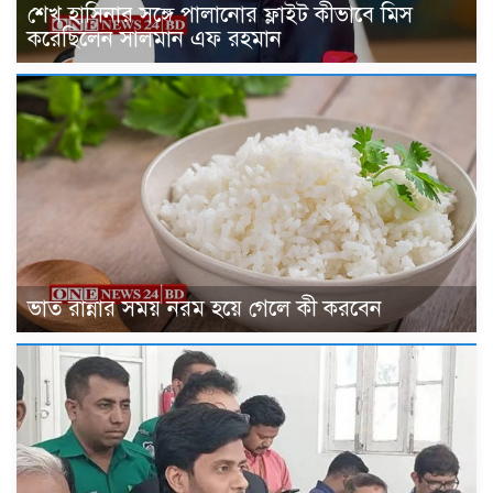
শেখ হাসিনার সঙ্গে পালানোর ফ্লাইট কীভাবে মিস
করেছিলেন সালমান এফ রহমান
ভাত রান্নার সময় নরম হয়ে গেলে কী করবেন