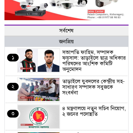
সর্বশেষ
জনপ্রিয়
সভাপতি ফাহিম, সম্পাদক
১
ফয়সাল: তাড়াইলে ছাত্র অধিকার
পরিষদের আংশিক কমিটি
অনুমোদন
তাড়াইলে যুবদলের কেন্দ্রীয় সহ-
২
সাধারণ সম্পাদক সবুজকে
সংবর্ধনা
৪ মন্ত্রণালয়ে নতুন সচিব নিয়োগ,
৩
২ জনের পদোন্নতি