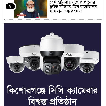
শেখ হাসিনার সঙ্গে পালানোর
৪
ফ্লাইট কীভাবে মিস করেছিলেন
সালমান এফ রহমান
ভাত রান্নার সময় নরম হয়ে গেলে
৫
কী করবেন
মৃত্যুদণ্ড বাদ না দেওয়ায়
৬
প্রত্যক্ষদর্শীদের তথ্য দেয়নি
জাতিসংঘ: ট্রাইব্যুনালকে
প্রসিকিউটর
তাড়াইলে রাউতি মানবসেবা
৭
ফাউন্ডেশনের আয়োজনে কাফন-
দাফন বিষয়ক বিশেষ প্রশিক্ষণ
কর্মশালা
৪ বিভাগে অতি ভারি বৃষ্টির
৮
সতর্কবার্তা