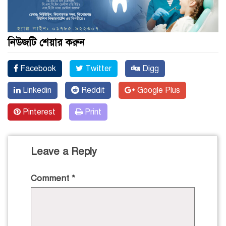
নিউজটি শেয়ার করুন
Facebook
Twitter
Digg
Linkedin
Reddit
Google Plus
Pinterest
Print
Leave a Reply
Comment
*