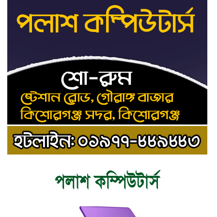
রাষ্ট্রপতি নির্বাচনের ভোটার
৯
তালিকা পেল ইসি
কিশোরগঞ্জে যথাযোগ্য মর্যাদায়
১০
পালিত হলো ‘জুলাই গণঅভ্যুত্থান
দিবস’