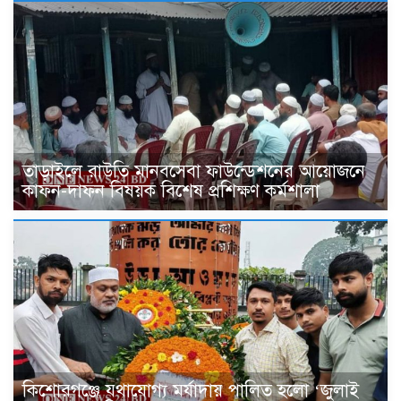
তাড়াইলে রাউতি মানবসেবা ফাউন্ডেশনের আয়োজনে
কাফন-দাফন বিষয়ক বিশেষ প্রশিক্ষণ কর্মশালা
কিশোরগঞ্জে যথাযোগ্য মর্যাদায় পালিত হলো ‘জুলাই