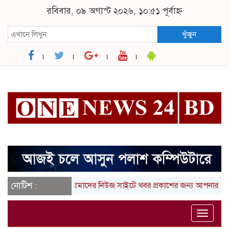
রবিবার, ০৯ অগাস্ট ২০২৬, ১০:৫১ পূর্বাহ্ন
খুঁজুন
নোটিশ :
আমাদের নিউজ সাইটে খবর প্রকাশের জন্য আপনার লিখা (তথ্
Toggle
naviga