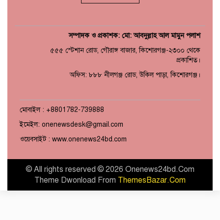
সম্পাদক ও প্রকাশক: মো: আবদুল্লাহ আল মামুন পলাশ
৫৫৫ স্টেশান রোড, গৌরাঙ্গ বাজার, কিশোরগঞ্জ-২৩০০ থেকে
প্রকাশিত।
অফিস: ৮৮৮ নীলগঞ্জ রোড, উকিল পাড়া, কিশোরগঞ্জ।
মোবাইল : +8801782-739888
ইমেইল: onenewsdesk@gmail.com
ওয়েবসাইট : www.onenews24bd.com
© All rights reserved © 2026 Onenews24bd.Com
Theme Dwonload From
ThemesBazar.Com