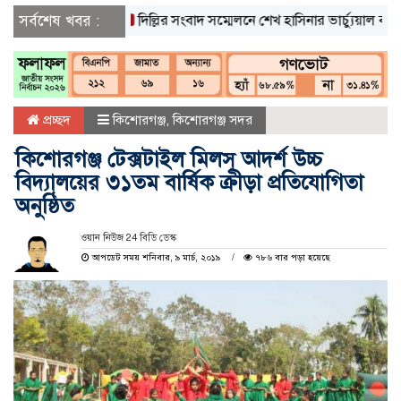
সর্বশেষ খবর :
দিল্লির সংবাদ সম্মেলনে শেখ হাসিনার ভার্চ্যুয়াল বক্তব্যে ভ
প্রচ্ছদ
কিশোরগঞ্জ
,
কিশোরগঞ্জ সদর
কিশোরগঞ্জ টেক্সটাইল মিলস্ আদর্শ উচ্চ
বিদ্যালয়ের ৩১তম বার্ষিক ক্রীড়া প্রতিযোগিতা
অনুষ্ঠিত
ওয়ান নিউজ 24 বিডি ডেস্ক
আপডেট সময় শনিবার, ৯ মার্চ, ২০১৯
৭৮৬ বার পড়া হয়েছে