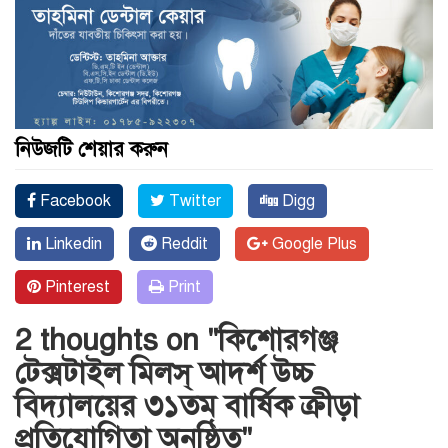
নিউজটি শেয়ার করুন
Facebook
Twitter
Digg
Linkedin
Reddit
Google Plus
Pinterest
Print
2 thoughts on "
কিশোরগঞ্জ
টেক্সটাইল মিলস্ আদর্শ উচ্চ
বিদ্যালয়ের ৩১তম বার্ষিক ক্রীড়া
প্রতিযোগিতা অনুষ্ঠিত
"