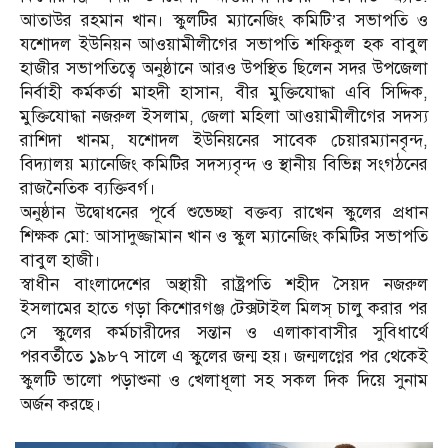
আতাউর রহমান খান। স্কুলটির ম্যানেজিং কমিটি’র সভাপতি ও
যশোদল ইউনিয়ন আওয়ামীলীগের সভাপতি শফিকুল হক বাবুল
হাজীর সভাপতিত্বে অনুষ্ঠানে আরও উপস্থিত ছিলেন সদর উপজেলা
নির্বাহী কর্মকর্তা মাহদী হাসান, বীর মুক্তিযোদ্ধা এবি সিদ্দিক,
মুক্তিযোদ্ধা নজরুল ইসলাম, জেলা মহিলা আওয়ামীলীগের সদস্য
রাশিদা খানম, যশোদল ইউনিয়নের সাবেক চেয়ারম্যানবৃন্দ,
বিদ্যালয় ম্যানেজিং কমিটির সদস্যবৃন্দ ও স্থানীয় বিভিন্ন সংগঠনের
রাজনৈতিক ব্যক্তিবর্গ।
অনুষ্ঠান উদ্বোধনের পূর্বে শুভেচ্ছা বক্তব্য রাখেন স্কুলের প্রধান
শিক্ষক মো: আসাদুজ্জামান খান ও স্কুল ম্যানেজিং কমিটির সভাপতি
বাবুল হাজী।
স্বাধীন বাংলাদেশের অস্থায়ী রাষ্ট্রপতি শহীদ সৈয়দ নজরুল
ইসলামের হাতে গড়া কিশোরগঞ্জ টেক্সটাইল মিলস্ চালু করার পর
সে স্কুলের কর্মচারীদের সন্তান ও এলাকাবাসীর সুবিধার্থে
পরবর্তীতে ১৯৮৭ সালে এ স্কুলের জন্ম হয়। জন্মলগ্নের পর থেকেই
স্কুলটি ভালো পড়াশুনা ও খেলাধূলা সহ সকল দিক দিয়ে সুনাম
অর্জন করছে।