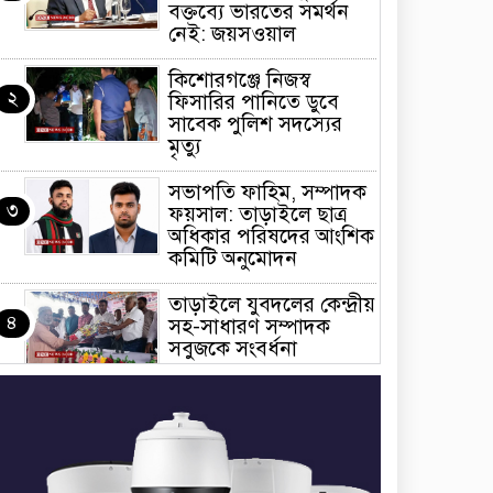
বক্তব্যে ভারতের সমর্থন
নেই: জয়সওয়াল
কিশোরগঞ্জে নিজস্ব
২
ফিসারির পানিতে ডুবে
সাবেক পুলিশ সদস্যের
মৃত্যু
সভাপতি ফাহিম, সম্পাদক
৩
ফয়সাল: তাড়াইলে ছাত্র
অধিকার পরিষদের আংশিক
কমিটি অনুমোদন
তাড়াইলে যুবদলের কেন্দ্রীয়
৪
সহ-সাধারণ সম্পাদক
সবুজকে সংবর্ধনা
৪ মন্ত্রণালয়ে নতুন সচিব
৫
নিয়োগ, ২ জনের পদোন্নতি
শেখ হাসিনার সঙ্গে