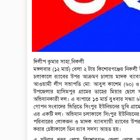
দিলীপ কুমার সাহা,নিকলী
মঙ্গলবার (১২ মার্চ) বেলা ২ টায় কিশোরগঞ্জের নিকল
চলাকালে র‌্যাবের উপর আক্রমণ চালায় মাদক ব্যাবস
আওয়ামী লীগ সভাপতি মো: আবুল কাশেম (৬০) ও ত
উপজেলার হাসিমপুর গ্রামের তাহের মিয়ার ছেলে
অভিযানকারী দল। এ ব্যপারে ১৩ মার্চ বুধবার সন্ধ্যা 
গোপন সংবাদের ভিত্তিতে সিংপুর ইউনিয়নের ডুবি গ্রা
এর একটি দল। অভিযান চলাকালে সিংপুর ইউনিয়নের
পরিবারের লোকজন ও মাদক ব্যাবসায়ী র‌্যাবের উপর আ
করার চেষ্টাকালে তিন র‌্যাব সদস্য আহত হয়।
এ ঘটনার খবর পেয়ে কিশোরগঞ্জ জেলা থেকে অতির