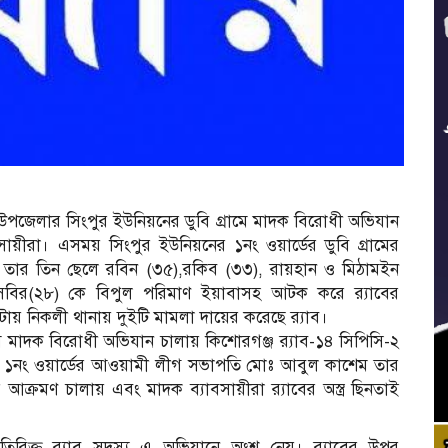
ী উপজেলার সিংপুর ইউনিয়নের ডুবি গ্রামে মাদক বিরোধী অভিযান
ায়ীরা। এসময় সিংপুর ইউনিয়নের ১নং ওয়ার্ডের ডুবি গ্রামের
ার তিন ছেলে রবিন (৩৫),রকিব (৩৩), রায়হান ও মিঠামইন
 সবির(২৮) কে বিপুল পরিমাণ ইয়াবাসহ আটক করে র‌্যাবের
৬টায় নিকলী থানায় দুইটি মামলা দায়ের করেছে র‌্যাব।
মে মাদক বিরোধী অভিযান চালায় কিশোরগঞ্জ র‌্যাব-১৪ সিপিসি-২
ক
 ১নং ওয়ার্ডের আওয়ামী লীগ সভাপতি মোঃ আবুল কাশেম তার
ক্রমণ চালায় এবং মাদক ব্যাবসায়ীরা র‌্যাবের অস্ত্র ছিনতাই
িক্ত র‌্যাব সদস্য এ অভিযানে অংশ নেয়। র‌্যাবের উপর