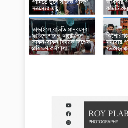
পানিতে ডুবে সাবেক পুলিশ
অধিকার 
সদস্যের মৃত্যু
কমিটি অ
তাড়াইলে রাউতি মানবসেবা
ফাউন্ডেশনের আয়োজনে
কিশোরগঞ্
কাফন-দাফন বিষয়ক বিশেষ
মর্যাদায় 
প্রশিক্ষণ কর্মশালা
গণঅভ্যুত্