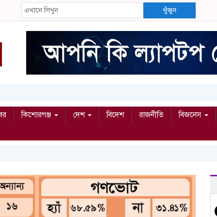
খুঁজুন
বর
কিশোরগঞ্জ
দেশ
বিদেশ
রাজনীতি
বিজনেস