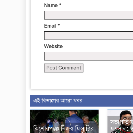
Name
*
Email
*
Website
এই বিভাগের আরো খবর
সভাপতি ফ
কিশোরগঞ্জে নিজস্ব ফিসারির
ফয়সাল: তা