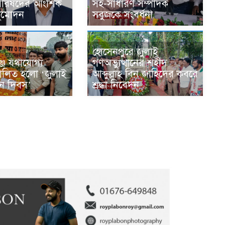
পরিষদের আংশিক
সহ-সাধারণ সম্পাদক
নুমোদন
সবুজকে সংবর্ধনা
হোসেনপুরে জুলাই
জে যথাযোগ্য
গণঅভ্যুত্থানের শহীদ
পালিত হলো ‘জুলাই
আব্দুল্লাহ বিন জাহিদের কবরে
থান দিবস’
শ্রদ্ধা নিবেদন