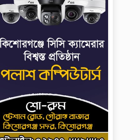
৬
পালানোর ফ্লাইট কীভাবে
মিস করেছিলেন সালমান
এফ রহমান
ভাত রান্নার সময় নরম হয়ে
৭
গেলে কী করবেন
মৃত্যুদণ্ড বাদ না দেওয়ায়
৮
প্রত্যক্ষদর্শীদের তথ্য দেয়নি
জাতিসংঘ: ট্রাইব্যুনালকে
প্রসিকিউটর
তাড়াইলে রাউতি
৯
মানবসেবা ফাউন্ডেশনের
আয়োজনে কাফন-দাফন
বিষয়ক বিশেষ প্রশিক্ষণ
র্মশালা
৪ বিভাগে অতি ভারি বৃষ্টির
১০
সতর্কবার্তা