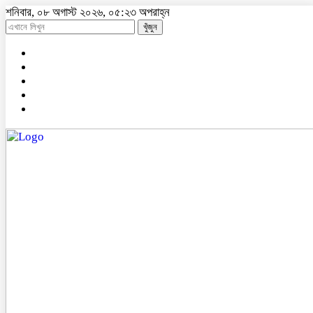
শনিবার, ০৮ অগাস্ট ২০২৬, ০৫:২৩ অপরাহ্ন
খুঁজুন