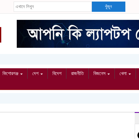
খুঁজুন
কিশোরগঞ্জ
দেশ
বিদেশ
রাজনীতি
বিজনেস
খেলা