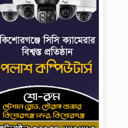
ভাত রান্নার সময় নরম হয়ে
৭
গেলে কী করবেন
মৃত্যুদণ্ড বাদ না দেওয়ায়
৮
প্রত্যক্ষদর্শীদের তথ্য দেয়নি
জাতিসংঘ: ট্রাইব্যুনালকে
প্রসিকিউটর
তাড়াইলে রাউতি মানবসেবা
৯
ফাউন্ডেশনের আয়োজনে কাফন-
দাফন বিষয়ক বিশেষ প্রশিক্ষণ
কর্মশালা
৪ বিভাগে অতি ভারি বৃষ্টির
১০
সতর্কবার্তা