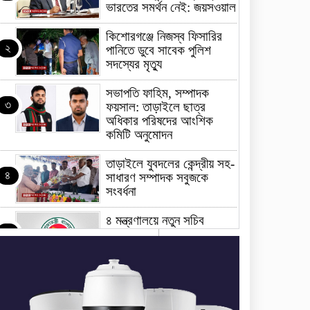
ভারতের সমর্থন নেই: জয়সওয়াল
কিশোরগঞ্জে নিজস্ব ফিসারির
২
পানিতে ডুবে সাবেক পুলিশ
সদস্যের মৃত্যু
সভাপতি ফাহিম, সম্পাদক
৩
ফয়সাল: তাড়াইলে ছাত্র
অধিকার পরিষদের আংশিক
কমিটি অনুমোদন
তাড়াইলে যুবদলের কেন্দ্রীয় সহ-
৪
সাধারণ সম্পাদক সবুজকে
সংবর্ধনা
৪ মন্ত্রণালয়ে নতুন সচিব
৫
নিয়োগ, ২ জনের পদোন্নতি
শেখ হাসিনার সঙ্গে পালানোর
৬
ফ্লাইট কীভাবে মিস করেছিলেন
সালমান এফ রহমান