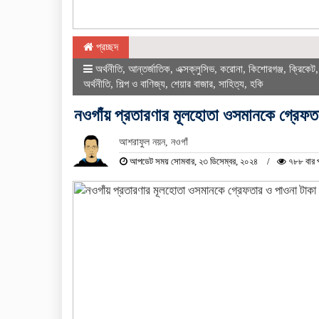
প্রচ্ছদ
অর্থনীতি
,
আন্তর্জাতিক
,
এক্সক্লুসিভ
,
করোনা
,
কিশোরগঞ্জ
,
ক্রিকেট
অর্থনীতি
,
শিল্প ও বাণিজ্য
,
শেয়ার বাজার
,
সাহিত্য
,
হকি
নওগাঁয় প্রতারণার মূলহোতা ওসমানকে গ্রেফত
আশরাফুল নয়ন, নওগাঁ
আপডেট সময় সোমবার, ২৩ ডিসেম্বর, ২০২৪
৭৮৮ বার 