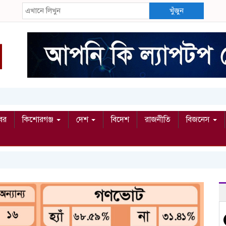
খুঁজুন
বর
কিশোরগঞ্জ
দেশ
বিদেশ
রাজনীতি
বিজনেস