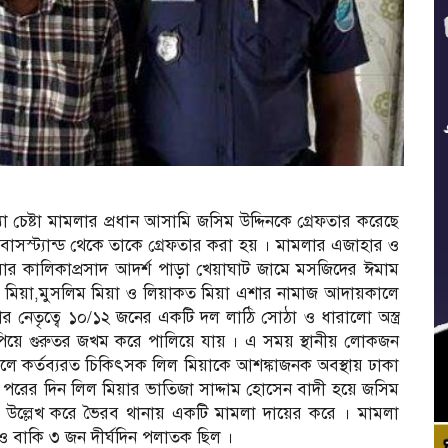
া চেষ্টা মামলার প্রধান আসামি জসিম উদ্দিনকে গ্রেফতার করেছে
সস্ট্যান্ড থেকে তাকে গ্রেফতার করা হয় । মামলার এজাহার ও
ববার কালিকাপ্রসাদ আদর্শ পাড়া খেয়াঘাট জামে মসজিদের ঈমাম
ইল মিয়া,মুসলিম মিয়া ও লিয়াকত মিয়া এশার নামাজ আদায়কালে
 নেতৃত্বে ১০/১২ জনের একটি দল লাঠি সোঠা ও ধারালো অস্ত্র
পিয়ে গুরুতর জখম করে পালিয়ে যায় । এ সময় স্থানীয় লোকজন
লে কর্তব্যরত চিকিৎসক লিল মিয়াকে আশঙ্কাজনক অবস্থায় ঢাকা
 পরের দিন লিল মিয়ার ভাতিজা সাদ্দাম হোসেন বাদী হয়ে জসিম
াম উল্লেখ করে ভৈরব থানায় একটি মামলা দায়ের করে । মামলা
 বাকি ৩ জন দীর্ঘদিন পলাতক ছিল ।