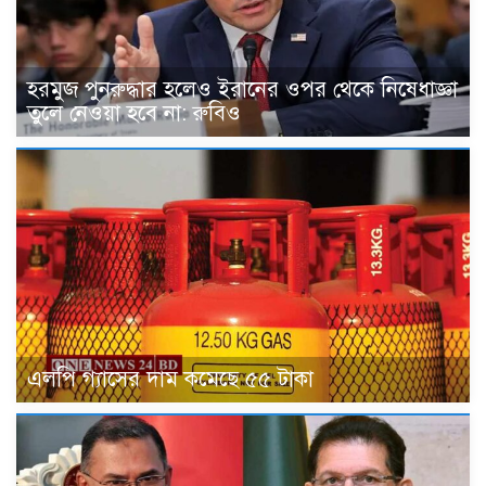
হরমুজ পুনরুদ্ধার হলেও ইরানের ওপর থেকে নিষেধাজ্ঞা
তুলে নেওয়া হবে না: রুবিও
এলপি গ্যাসের দাম কমেছে ৫৫ টাকা