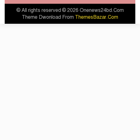
© All rights reserved © 2026 Onenews24bd.Com
Theme Dwonload From
ThemesBazar.Com