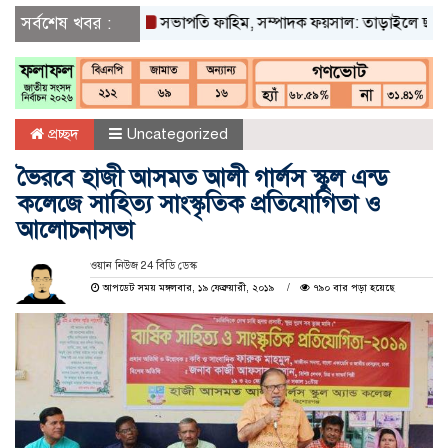
সর্বশেষ খবর :
সভাপতি ফাহিম, সম্পাদক ফয়সাল: তাড়াইলে ছাত্র অধিকার
প্রচ্ছদ
Uncategorized
ভৈরবে হাজী আসমত আলী গার্লস স্কুল এন্ড
কলেজে সাহিত্য সাংস্কৃতিক প্রতিযোগিতা ও
আলোচনাসভা
ওয়ান নিউজ 24 বিডি ডেস্ক
আপডেট সময় মঙ্গলবার, ১৯ ফেব্রুয়ারী, ২০১৯
৭৯০ বার পড়া হয়েছে