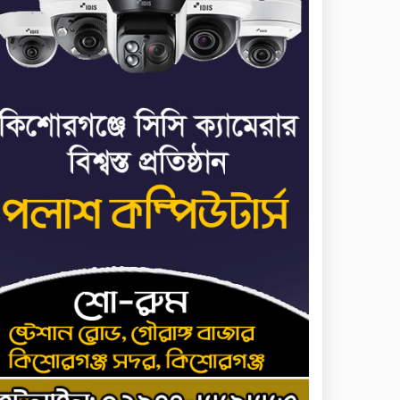
৬
পালানোর ফ্লাইট কীভাবে
মিস করেছিলেন সালমান
এফ রহমান
ভাত রান্নার সময় নরম হয়ে
৭
গেলে কী করবেন
মৃত্যুদণ্ড বাদ না দেওয়ায়
৮
প্রত্যক্ষদর্শীদের তথ্য দেয়নি
জাতিসংঘ: ট্রাইব্যুনালকে
প্রসিকিউটর
তাড়াইলে রাউতি
৯
মানবসেবা ফাউন্ডেশনের
আয়োজনে কাফন-দাফন
বিষয়ক বিশেষ প্রশিক্ষণ
র্মশালা
৪ বিভাগে অতি ভারি বৃষ্টির
১০
সতর্কবার্তা