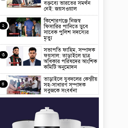
বক্তব্যে ভারতের সমর্থন
নেই: জয়সওয়াল
কিশোরগঞ্জে নিজস্ব
২
ফিসারির পানিতে ডুবে
সাবেক পুলিশ সদস্যের
মৃত্যু
সভাপতি ফাহিম, সম্পাদক
৩
ফয়সাল: তাড়াইলে ছাত্র
অধিকার পরিষদের আংশিক
কমিটি অনুমোদন
তাড়াইলে যুবদলের কেন্দ্রীয়
৪
সহ-সাধারণ সম্পাদক
সবুজকে সংবর্ধনা
৪ মন্ত্রণালয়ে নতুন সচিব
৫
নিয়োগ, ২ জনের পদোন্নতি
শেখ হাসিনার সঙ্গে