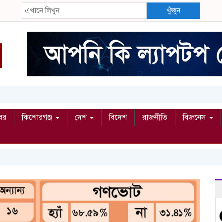
খুঁজুন
বর
কিশোরগঞ্জ
দেশ
বিদেশ
রাজনীতি
বিজনেস